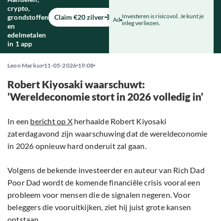
crypto,
Investeren is risicovol. Je kunt je
grondstoffen
Claim €20 zilver
Ad
inleg verliezen.
en
edelmetalen
in 1 app
Leon Markus
11-05-2026
19:08
Robert Kiyosaki waarschuwt:
‘Wereldeconomie stort in 2026 volledig in’
In een
bericht op X
herhaalde Robert Kiyosaki
zaterdagavond zijn waarschuwing dat de wereldeconomie
in 2026 opnieuw hard onderuit zal gaan.
Volgens de bekende investeerder en auteur van Rich Dad
Poor Dad wordt de komende financiële crisis vooral een
probleem voor mensen die de signalen negeren. Voor
beleggers die vooruitkijken, ziet hij juist grote kansen
ontstaan.