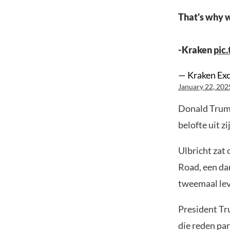
That's why 
-Kraken
pic
— Kraken Exc
January 22, 202
Donald Trump
belofte uit z
Ulbricht zat 
Road, een da
tweemaal leve
President Tr
die reden pa