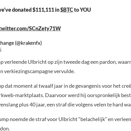
we've donated $111,111 in
$BTC
to YOU
.twitter.com/SCnZety71W
hange (@krakenfx)
5
 verleende Ulbricht op zijn tweede dag een pardon, waar
ijn verkiezingscampagne vervulde.
op dat moment al twaalf jaar in de gevangenis voor het creë
rkweb-marktplaats. Daarvoor werd hij oorspronkelijk best
nslang plus 40 jaar, een straf die volgens velen te hard wa
ump noemde de straf voor Ulbricht “belachelijk” en verle
rdon.