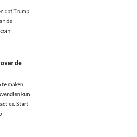
en dat Trump
van de
tcoin
 over de
n te maken
Bovendien kun
acties. Start
o!