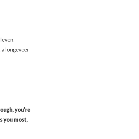
leven,
t al ongeveer
rough, you're
es you most,