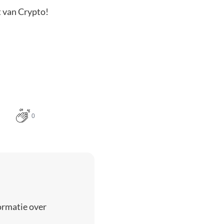
t van Crypto!
0
ormatie over