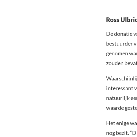
Ross Ulbri
De donatie v
bestuurder va
genomen ware
zouden bevat
Waarschijnli
interessant 
natuurlijk ee
waarde geste
Het enige waa
nog bezit. “