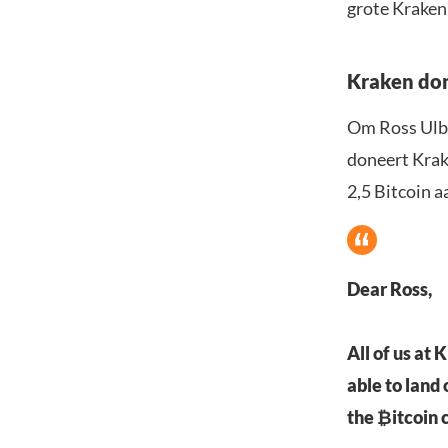
grote Kraken
Kraken don
Om Ross Ulbr
doneert Krak
2,5 Bitcoin a
Dear Ross,
All of us at
able to land
the ₿itcoin