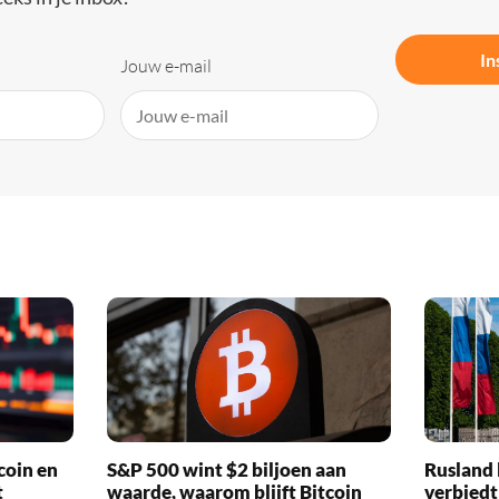
In
Jouw e-mail
coin en
S&P 500 wint $2 biljoen aan
Rusland 
t
waarde, waarom blijft Bitcoin
verbiedt