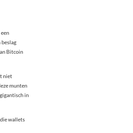
 een
n beslag
an Bitcoin
t niet
 deze munten
 gigantisch in
 die wallets