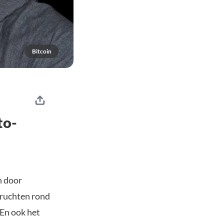
Bitcoin
to-
n door
eruchten rond
 En ook het