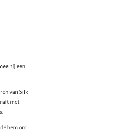
mee hij een
ren van Silk
raft met
s.
ende hem om