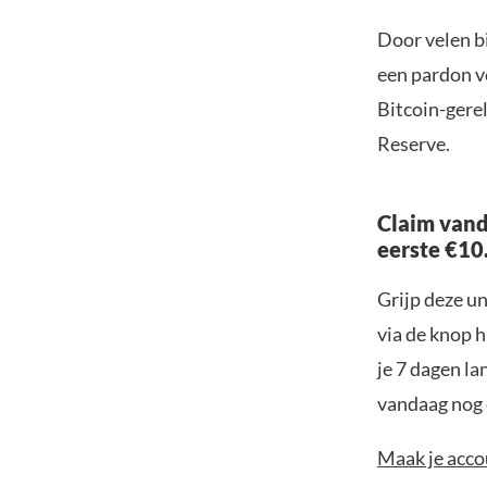
Door velen b
een pardon v
Bitcoin-gerel
Reserve.
Claim vand
eerste €10
Grijp deze u
via de knop h
je 7 dagen la
vandaag nog e
Maak je accou