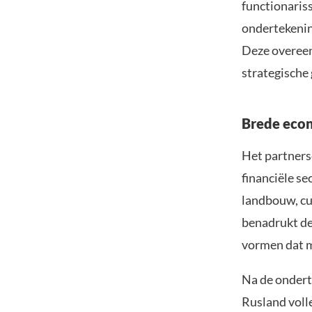
functionaris
ondertekenin
Deze overeen
strategische
Brede econ
Het partnersc
financiële se
landbouw, cu
benadrukt de
vormen dat m
Na de ondert
Rusland voll