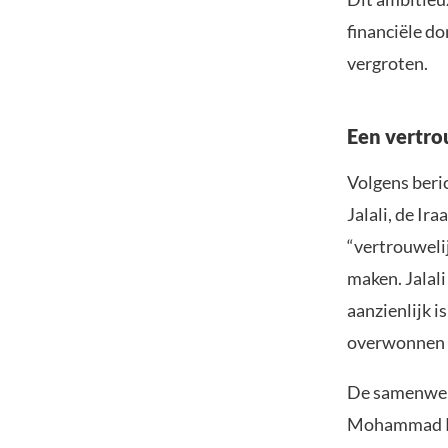
financiële d
vergroten.
Een vertro
Volgens beri
Jalali, de I
“vertrouweli
maken. Jalal
aanzienlijk i
overwonnen z
De samenwerk
Mohammad Rez