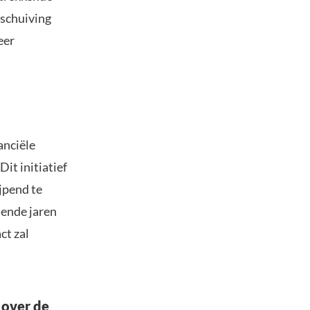
rschuiving
eer
anciële
it initiatief
jpend te
mende jaren
ct zal
 over de