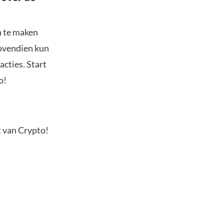
n te maken
Bovendien kun
acties. Start
o!
t van Crypto!