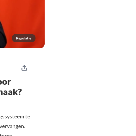
Regulatie
oor
 maak?
ngssysteem te
 vervangen.
sterse