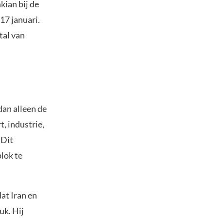
kian bij de
17 januari.
tal van
dan alleen de
t, industrie,
 Dit
lok te
at Iran en
uk. Hij