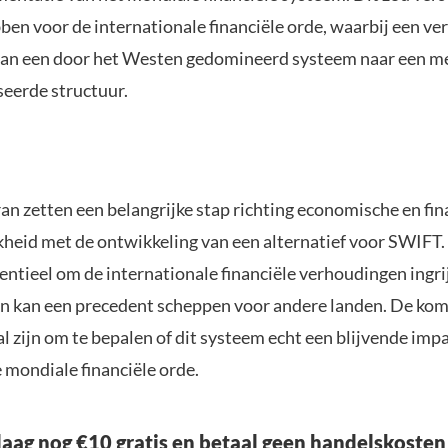
ben voor de internationale financiële orde, waarbij een ve
van een door het Westen gedomineerd systeem naar een m
seerde structuur.
an zetten een belangrijke stap richting economische en fin
heid met de ontwikkeling van een alternatief voor SWIFT. D
entieel om de internationale financiële verhoudingen ingri
n kan een precedent scheppen voor andere landen. De ko
al zijn om te bepalen of dit systeem echt een blijvende impa
 mondiale financiële orde.
aag nog €10 gratis en betaal geen handelskosten