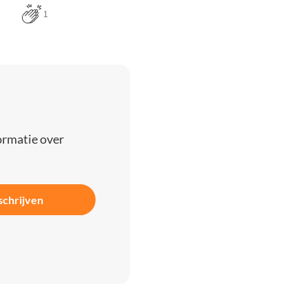
1
ormatie over
schrijven