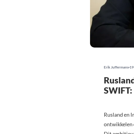
Erik Juffermans
19
Rusland
SWIFT: 
Rusland en I
ontwikkelen 
Dit ambitieuz