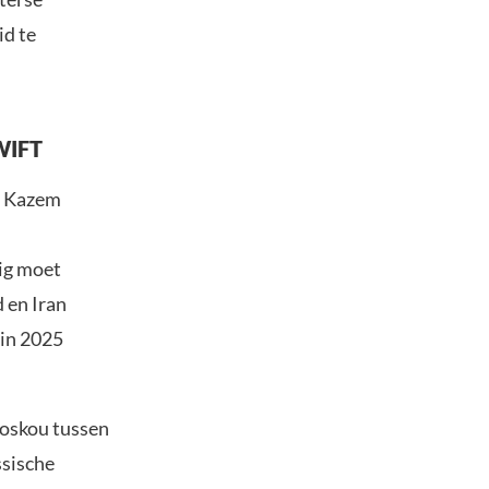
id te
SWIFT
n Kazem
dig moet
 en Iran
 in 2025
Moskou tussen
ssische