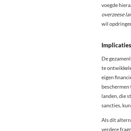
voegde hiera
overzeese la
wil opdringe
Implicatie
De gezamenli
te ontwikkele
eigen financi
beschermen t
landen, die 
sancties, kun
Als dit alter
verdere frag