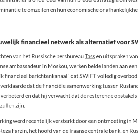
ominantie te omzeilen en hun economische onafhankelijkhe
uwelijk financieel netwerk als alternatief voor 
chten van het Russische persbureau
Tass
en uitspraken va
raanse ambassadeur in Moskou, werken beide landen aan een
jk financieel berichtenkanaal” dat SWIFT volledig overbo
i verklaarde dat de financiële samenwerking tussen Rusland
s verbeterd en dat hij verwacht dat de resterende obstakels
ullen zijn.
ing werd recentelijk versterkt door een ontmoeting in 
a Farzin, het hoofd van de Iraanse centrale bank, en Ru