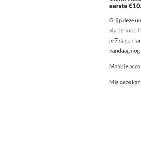
eerste €10
Grijp deze u
via de knop h
je 7 dagen la
vandaag nog e
Maak je accou
Mis deze kans