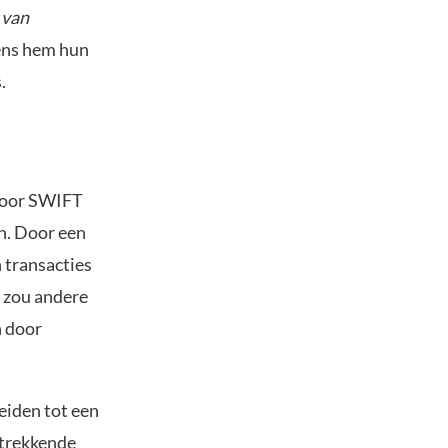
 van
gens hem hun
.
 voor SWIFT
en. Door een
n transacties
 zou andere
n door
leiden tot een
strekkende