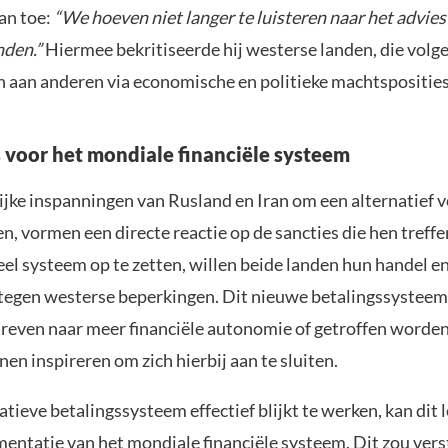
an toe:
“We hoeven niet langer te luisteren naar het advies
nden.”
Hiermee bekritiseerde hij westerse landen, die vol
n aan anderen via economische en politieke machtsposities
s voor het mondiale financiële systeem
jke inspanningen van Rusland en Iran om een alternatief
n, vormen een directe reactie op de sancties die hen treff
eel systeem op te zetten, willen beide landen hun handel e
egen westerse beperkingen. Dit nieuwe betalingssysteem
streven naar meer financiële autonomie of getroffen worde
nen inspireren om zich hierbij aan te sluiten.
natieve betalingssysteem effectief blijkt te werken, kan dit 
mentatie van het mondiale financiële systeem. Dit zou ver