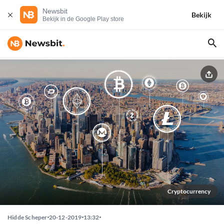
Newsbit
Bekijk
Bekijk in de Google Play store
Cryptocurrency
Hidde Scheper
20-12-2019
13:32