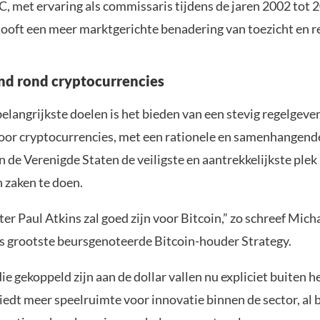
, met ervaring als commissaris tijdens de jaren 2002 tot 2
looft een meer marktgerichte benadering van toezicht en r
d rond cryptocurrencies
belangrijkste doelen is het bieden van een stevig regelgeve
or cryptocurrencies, met een rationele en samenhangend
n de Verenigde Staten de veiligste en aantrekkelijkste ple
 zaken te doen.
er Paul Atkins zal goed zijn voor Bitcoin,” zo schreef Mich
ds grootste beursgenoteerde Bitcoin-houder Strategy.
ie gekoppeld zijn aan de dollar vallen nu expliciet buiten h
iedt meer speelruimte voor innovatie binnen de sector, al 