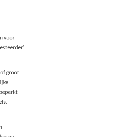
en voor
vesteerder’
of groot
ijke
 beperkt
ls.
n
eker nu