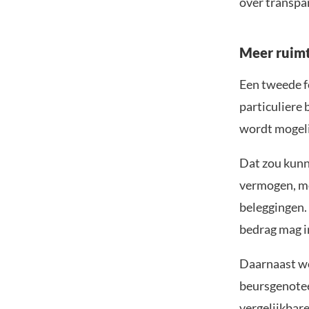
over transpa
Meer ruimt
Een tweede f
particuliere 
wordt mogeli
Dat zou kunn
vermogen, mo
beleggingen.
bedrag mag i
Daarnaast wo
beursgenotee
vergelijkbare