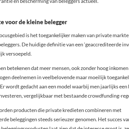
rantie en bescherming van beleggers actueel.
e voor de kleine belegger
ocusgebied is het toegankelijker maken van private markt
beleggers. De huidige definitie van een ‘geaccrediteerde in
jk versoepeld.
en betekenen dat meer mensen, ook zonder hoog inkomen 
gen deelnemen in veelbelovende maar moeilijk toegankel
 Er wordt gedacht aan een model waarbij men jaarlijks een
nvesteren, vergelijkbaar met bestaande crowdfunding-rege
rden producten die private kredieten combineren met
rde beleggingen steeds serieuzer genomen. Het succes va
 beleggingsproducten laat zien dat de interesse groot is, z