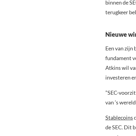
binnen de SEC
terugkeer be
Nieuwe win
Een van zijn 
fundament vo
Atkins wil va
investeren en
”SEC-voorzitt
van ’s werel
Stablecoins
d
de SEC. Dit b