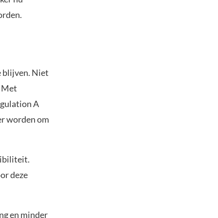
orden.
 blijven. Niet
. Met
egulation A
ger worden om
biliteit.
oor deze
ing en minder