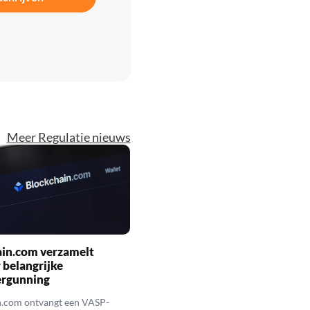
Meer Regulatie nieuws
ain.com verzamelt
belangrijke
ergunning
n.com ontvangt een VASP-