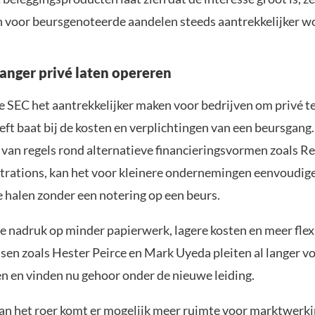
n voor beursgenoteerde aandelen steeds aantrekkelijker w
langer privé laten opereren
de SEC het aantrekkelijker maken voor bedrijven om privé te
eeft baat bij de kosten en verplichtingen van een beursgang
 van regels rond alternatieve financieringsvormen zoals R
istrations, kan het voor kleinere ondernemingen eenvoudi
e halen zonder een notering op een beurs.
de nadruk op minder papierwerk, lagere kosten en meer flexi
en zoals Hester Peirce en Mark Uyeda pleiten al langer v
n en vinden nu gehoor onder de nieuwe leiding.
an het roer komt er mogelijk meer ruimte voor marktwerk