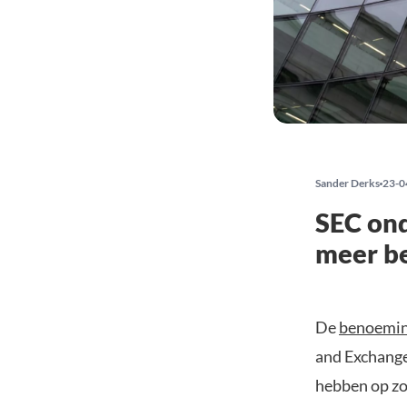
Sander Derks
23-0
SEC ond
meer b
De
benoemin
and Exchang
hebben op zo