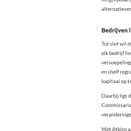
alternatieve
Bedrijven 
Tot slot wil 
elk bedrijf h
versoepeling
en shelf reg
kapitaal op t
Daarbij ligt 
Commissariss
veranderinge
Met Atkins a