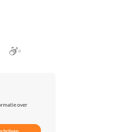
0
ormatie over
schrijven