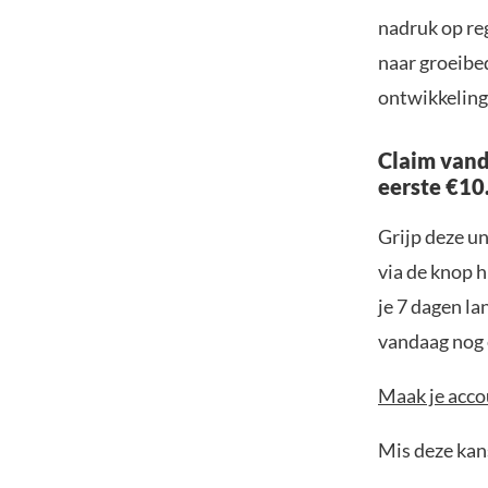
nadruk op reg
naar groeibed
ontwikkeling
Claim vand
eerste €10
Grijp deze u
via de knop h
je 7 dagen la
vandaag nog e
Maak je accou
Mis deze kans