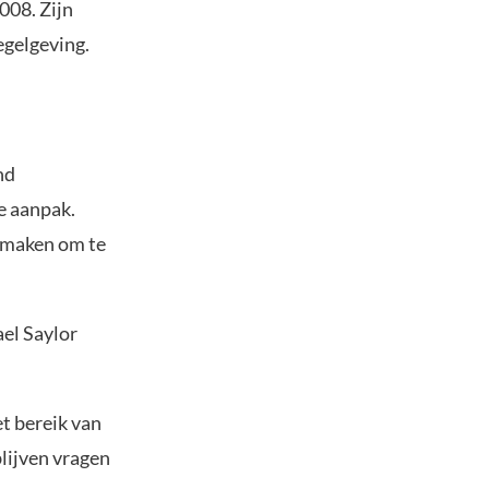
008. Zijn
egelgeving.
nd
e aanpak.
k maken om te
ael Saylor
et bereik van
blijven vragen