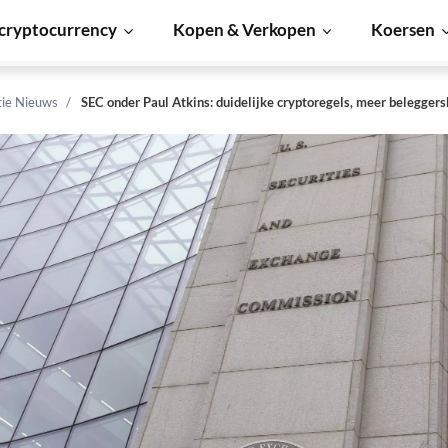
cryptocurrency
Kopen & Verkopen
Koersen
tie Nieuws
SEC onder Paul Atkins: duidelijke cryptoregels, meer belegger