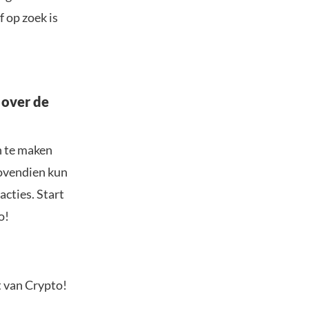
f op zoek is
 over de
n te maken
Bovendien kun
acties. Start
o!
t van Crypto!