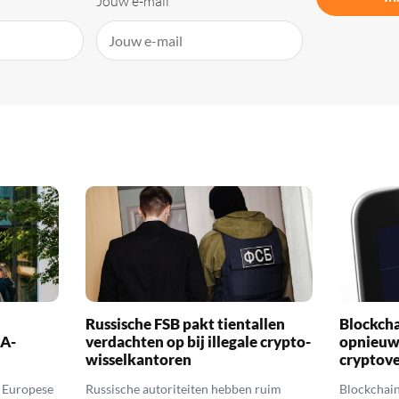
Jouw e-mail
Russische FSB pakt tientallen
Blockch
CA-
verdachten op bij illegale crypto-
opnieuw 
wisselkantoren
cryptov
t Europese
Russische autoriteiten hebben ruim
Blockchai