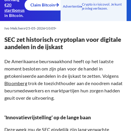
Crypto is risicovol. Je kunt
€20
Claim Bitcoin
Advertentie
je inleg verliezen.
startbonus
in Bitcoin.
Ivo Melchers
25-05-2026
10:05
SEC zet historisch cryptoplan voor digitale
aandelen in de ijskast
De Amerikaanse beurswaakhond heeft op het laatste
moment besloten om zijn plan voor de handel in
getokeniseerde aandelen in de ijskast te zetten. Volgens
Bloomberg
trok de toezichthouder aan de noodrem nadat
beursmedewerkers en marktpartijen hun zorgen hadden
geuit over de uitvoering.
‘Innovatievrijstelling’ op de lange baan
Deze week zou de SEC eindelijk zijn lang verwachte