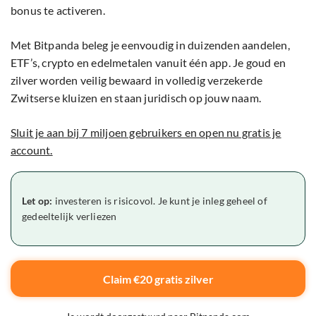
bonus te activeren.
Met Bitpanda beleg je eenvoudig in duizenden aandelen,
ETF’s, crypto en edelmetalen vanuit één app. Je goud en
zilver worden veilig bewaard in volledig verzekerde
Zwitserse kluizen en staan juridisch op jouw naam.
Sluit je aan bij 7 miljoen gebruikers en open nu gratis je
account.
Let op:
investeren is risicovol. Je kunt je inleg geheel of
gedeeltelijk verliezen
Claim €20 gratis zilver