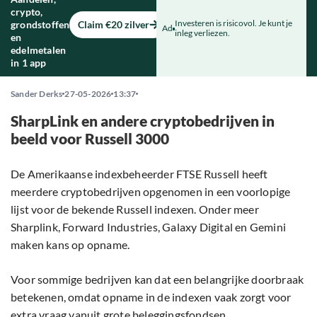
crypto,
Investeren is risicovol. Je kunt je
grondstoffen
Claim €20 zilver
Ad
inleg verliezen.
en
edelmetalen
in 1 app
Sander Derks
27-05-2026
13:37
SharpLink en andere cryptobedrijven in
beeld voor Russell 3000
De Amerikaanse indexbeheerder FTSE Russell heeft
meerdere cryptobedrijven opgenomen in een voorlopige
lijst voor de bekende Russell indexen. Onder meer
Sharplink, Forward Industries, Galaxy Digital en Gemini
maken kans op opname.
Voor sommige bedrijven kan dat een belangrijke doorbraak
betekenen, omdat opname in de indexen vaak zorgt voor
extra vraag vanuit grote beleggingsfondsen.