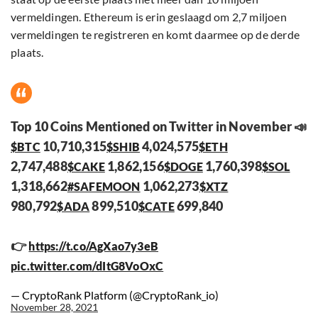
vermeldingen. Ethereum is erin geslaagd om 2,7 miljoen
vermeldingen te registreren en komt daarmee op de derde
plaats.
Top 10 Coins Mentioned on Twitter in November 📣
10,710,315
4,024,575
$BTC
$SHIB
$ETH
2,747,488
1,862,156
1,760,398
$CAKE
$DOGE
$SOL
1,318,662
1,062,273
#SAFEMOON
$XTZ
980,792
899,510
699,840
$ADA
$CATE
👉
https://t.co/AgXao7y3eB
pic.twitter.com/dItG8VoOxC
— CryptoRank Platform (@CryptoRank_io)
November 28, 2021