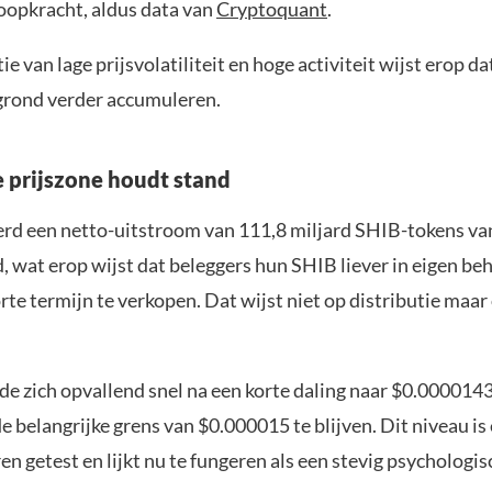
oopkracht, aldus data van
Cryptoquant
.
e van lage prijsvolatiliteit en hoge activiteit wijst erop d
grond verder accumuleren.
e prijszone houdt stand
rd een netto-uitstroom van 111,8 miljard SHIB-tokens va
, wat erop wijst dat beleggers hun SHIB liever in eigen b
rte termijn te verkopen. Dat wijst niet op distributie maar
de zich opvallend snel na een korte daling naar $0.0000143
 belangrijke grens van $0.000015 te blijven. Dit niveau is
n getest en lijkt nu te fungeren als een stevig psychologis