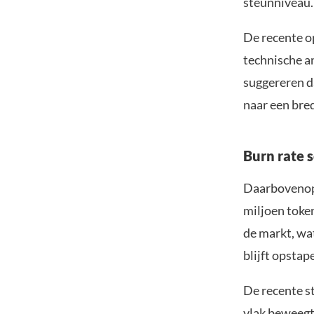
steunniveau.
De recente o
technische a
suggereren da
naar een bre
Burn rate 
Daarbovenop 
miljoen token
de markt, wat
blijft opstap
De recente st
vlak beweegt