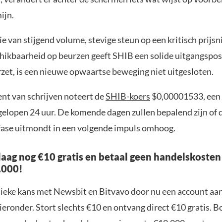
ijn.
 van stijgend volume, stevige steun op een kritisch prijsn
hikbaarheid op beurzen geeft SHIB een solide uitgangsposit
zet, is een nieuwe opwaartse beweging niet uitgesloten.
t van schrijven noteert de
SHIB-koers
$0,00001533, een 
fgelopen 24 uur. De komende dagen zullen bepalend zijn of 
fase uitmondt in een volgende impuls omhoog.
aag nog €10 gratis en betaal geen handelskosten
.000!
nieke kans met Newsbit en Bitvavo door nu een account aa
ieronder. Stort slechts €10 en ontvang direct €10 gratis. 