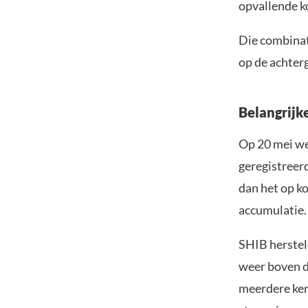
opvallende k
Die combinati
op de achter
Belangrijk
Op 20 mei we
geregistreerd
dan het op ko
accumulatie.
SHIB herstel
weer boven de
meerdere kere