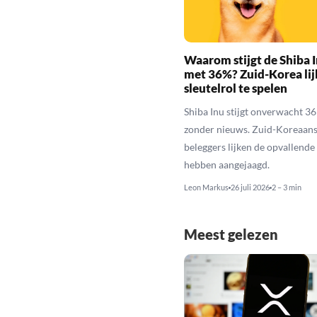
Waarom stijgt de Shiba I
met 36%? Zuid-Korea lij
sleutelrol te spelen
Shiba Inu stijgt onverwacht 3
zonder nieuws. Zuid-Koreaan
beleggers lijken de opvallende 
hebben aangejaagd.
Leon Markus
26 juli 2026
2 – 3 min
Meest gelezen