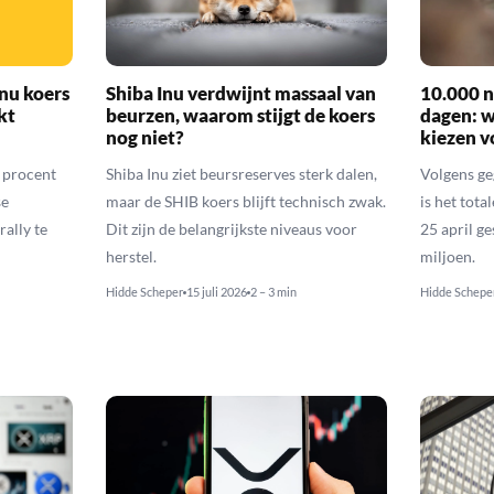
nu koers
Shiba Inu verdwijnt massaal van
10.000 n
kt
beurzen, waarom stijgt de koers
dagen: 
nog niet?
kiezen v
6 procent
Shiba Inu ziet beursreserves sterk dalen,
Volgens ge
se
maar de SHIB koers blijft technisch zwak.
is het tota
rally te
Dit zijn de belangrijkste niveaus voor
25 april g
herstel.
miljoen.
Hidde Scheper
15 juli 2026
2 – 3 min
Hidde Schepe