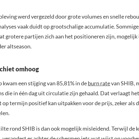
pleving werd vergezeld door grote volumes en snelle rebou
nalyses vaak duidt op grootschalige accumulatie. Sommige
t grotere partijen zich aan het positioneren zijn, mogelijk
der altseason.
schiet omhoog
kwam een stijging van 85,81% in de
burn rate
van SHIB, m
s die in één dag uit circulatie zijn gehaald. Dat verlaagt h
 op termijn positief kan uitpakken voor de prijs, zeker als d
elen.
ilte rond SHIB is dan ook mogelijk misleidend. Terwijl de k
, verandert er achter de schermen iets wat wijst op voorbe