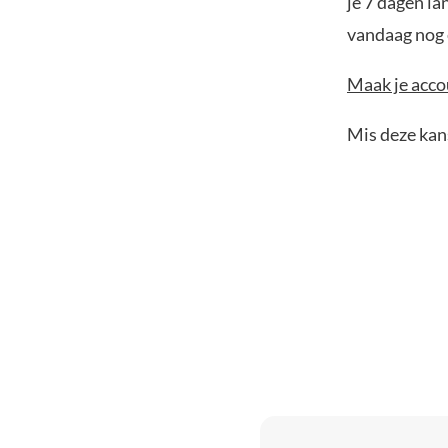
je 7 dagen la
vandaag nog e
Maak je accou
Mis deze kans