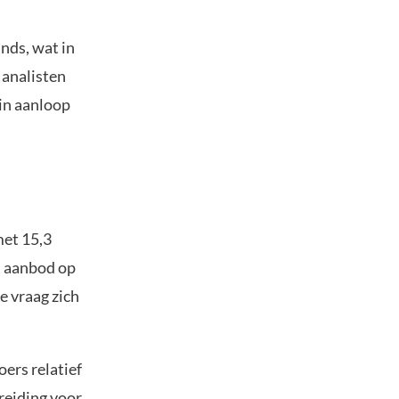
nds, wat in
 analisten
 in aanloop
et 15,3
et aanbod op
e vraag zich
oers relatief
reiding voor