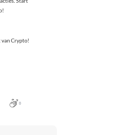
acties. Start
o!
t van Crypto!
0