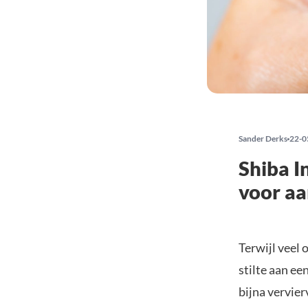
Sander Derks
22-0
Shiba I
voor aa
Terwijl veel 
stilte aan e
bijna vervie