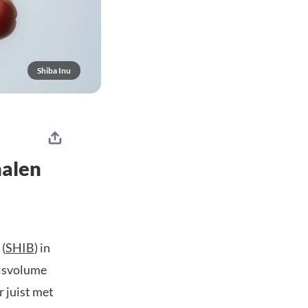
Shiba Inu
nalen
 (
SHIB
) in
elsvolume
 juist met