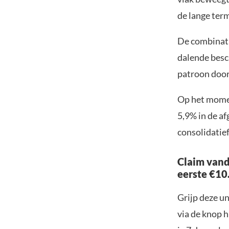
de lange term
De combinatie
dalende besc
patroon door
Op het momen
5,9% in de a
consolidatie
Claim vand
eerste €10
Grijp deze u
via de knop h