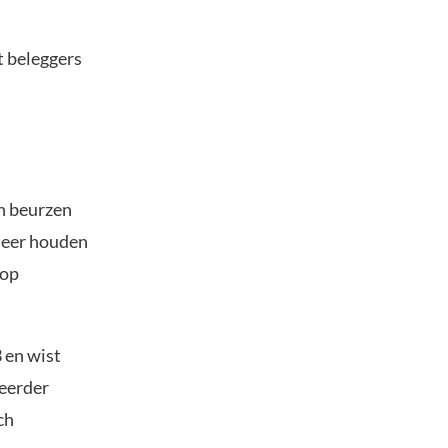
at beleggers
n beurzen
eheer houden
 op
 en wist
 eerder
ch