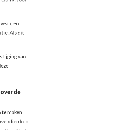
iveau, en
ie. Als dit
stijging van
deze
 over de
n te maken
Bovendien kun