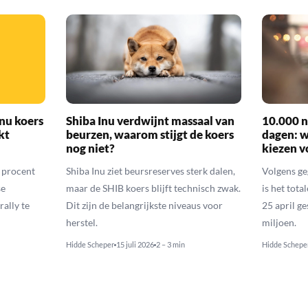
nu koers
Shiba Inu verdwijnt massaal van
10.000 n
kt
beurzen, waarom stijgt de koers
dagen: 
nog niet?
kiezen v
6 procent
Shiba Inu ziet beursreserves sterk dalen,
Volgens ge
se
maar de SHIB koers blijft technisch zwak.
is het tota
rally te
Dit zijn de belangrijkste niveaus voor
25 april g
herstel.
miljoen.
Hidde Scheper
15 juli 2026
2 – 3 min
Hidde Schepe