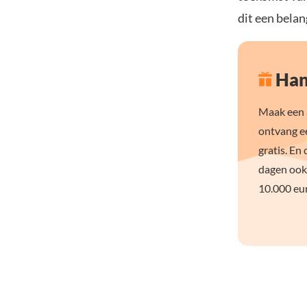
dit een belan
Han
Maak een a
ontvang e
gratis. En 
dagen ook
10.000 eur