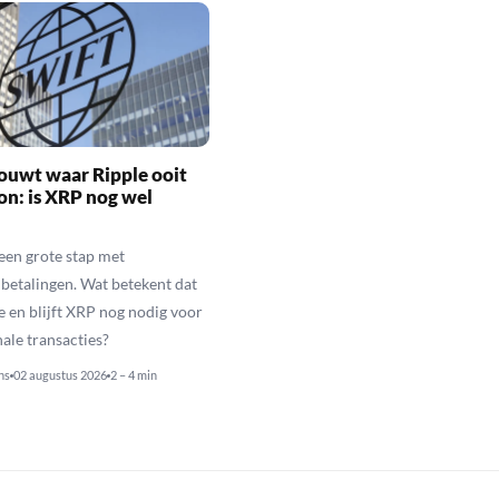
ouwt waar Ripple ooit
n: is XRP nog wel
een grote stap met
betalingen. Wat betekent dat
e en blijft XRP nog nodig voor
nale transacties?
ns
02 augustus 2026
2 – 4 min