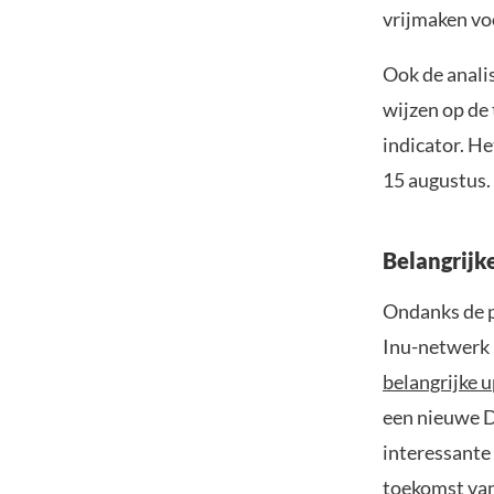
vrijmaken vo
Ook de anali
wijzen op de
indicator. He
15 augustus.
Belangrijk
Ondanks de p
Inu-netwerk 
belangrijke 
een nieuwe D
interessante
toekomst van