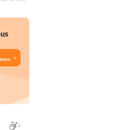
nus
delen
2