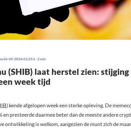
es
26-09-2024
15:25
1 - 2 min
u (SHIB) laat herstel zien: stijging
een week tijd
HIB
) kende afgelopen week een sterke opleving. De memec
 en presteerde daarmee beter dan de meeste andere crypt
ve ontwikkeling is welkom, aangezien de munt zich de maa