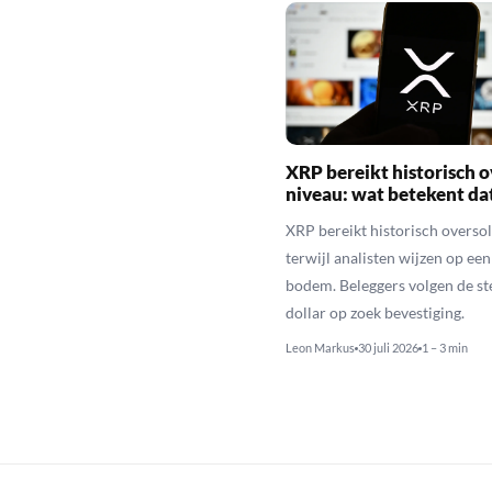
XRP bereikt historisch o
niveau: wat betekent da
XRP bereikt historisch overso
terwijl analisten wijzen op ee
bodem. Beleggers volgen de st
dollar op zoek bevestiging.
Leon Markus
30 juli 2026
1 – 3 min