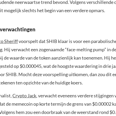
udende neerwaartse trend bevond. Volgens verschillende 
dit mogelijk slechts het begin van een verdere opmars.
sverwachtingen
o Sheriff
voorspelt dat SHIB klaar is voor een parabolisch
g. Hij verwacht een zogenaamde “face-melting pump” in 
j de waarde van de token aanzienlijk kan toenemen. Hij hee
gesteld op $0.000045, wat de hoogste waardering in drie ja
or SHIB. Mocht deze voorspelling uitkomen, dan zou dit ee
ekenen ten opzichte van de huidige koers.
nalist,
Crypto Jack
, verwacht eveneens verdere stijgingen
 dat de memecoin op korte termijn de grens van $0.00002 k
Volgens hem zou een doorbraak van de weerstand rond $0