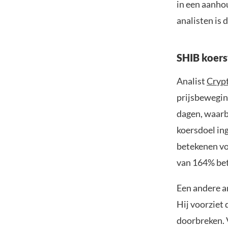
in een aanho
analisten is 
SHIB koer
Analist
Crypt
prijsbewegin
dagen, waarbi
koersdoel in
betekenen vo
van 164% bet
Een andere a
Hij voorziet
doorbreken. 