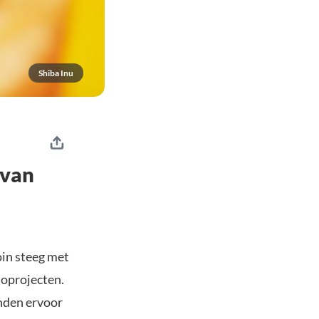
Shiba Inu
 van
oin steeg met
oprojecten.
nden ervoor