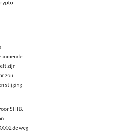
crypto-
e
de komende
ft zijn
ar zou
n stijging
 voor SHIB.
an
.0002 de weg