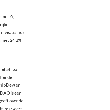
emd. Zij
rijke
e niveau sinds
a met 24,2%.
het Shiba
illende
ShibDev) en
 DAO is een
eeft over de
dt, markeert