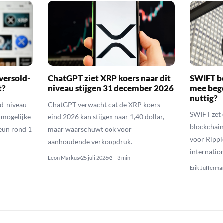
versold-
ChatGPT ziet XRP koers naar dit
SWIFT b
t?
niveau stijgen 31 december 2026
mee bego
nuttig?
ld-niveau
ChatGPT verwacht dat de XRP koers
SWIFT zet 
n mogelijke
eind 2026 kan stijgen naar 1,40 dollar,
blockchain
eun rond 1
maar waarschuwt ook voor
voor Rippl
aanhoudende verkoopdruk.
internatio
Leon Markus
25 juli 2026
2 – 3 min
Erik Jufferma