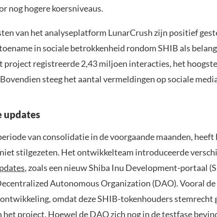
or nog hogere koersniveaus.
sten van het analyseplatform LunarCrush zijn positief gest
 toename in sociale betrokkenheid rondom SHIB als belang
t project registreerde 2,43 miljoen interacties, het hoogst
 Bovendien steeg het aantal vermeldingen op sociale medi
e updates
eriode van consolidatie in de voorgaande maanden, heeft 
niet stilgezeten. Het ontwikkelteam introduceerde versch
updates
, zoals een nieuw Shiba Inu Development-portaal (
ecentralized Autonomous Organization (DAO). Vooral de
 ontwikkeling, omdat deze SHIB-tokenhouders stemrecht g
 het project. Hoewel de DAO zich nog in de testfase bevin