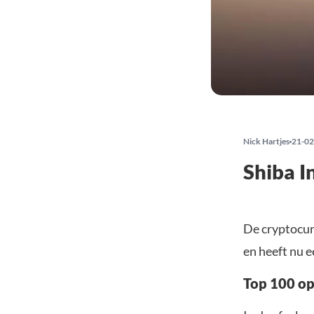
Nick Hartjes
21-02
Shiba I
De cryptocur
en heeft nu e
Top 100 op