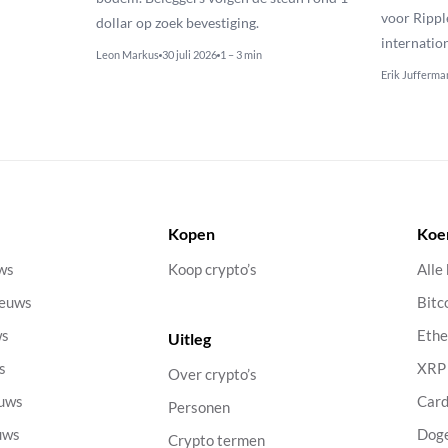
voor Rippl
dollar op zoek bevestiging.
internatio
Leon Markus
30 juli 2026
1 – 3 min
Erik Jufferma
Kopen
Koe
uws
Koop crypto’s
Alle
ieuws
Bitc
ws
Eth
Uitleg
s
XRP
Over crypto’s
euws
Car
Personen
uws
Dog
Crypto termen