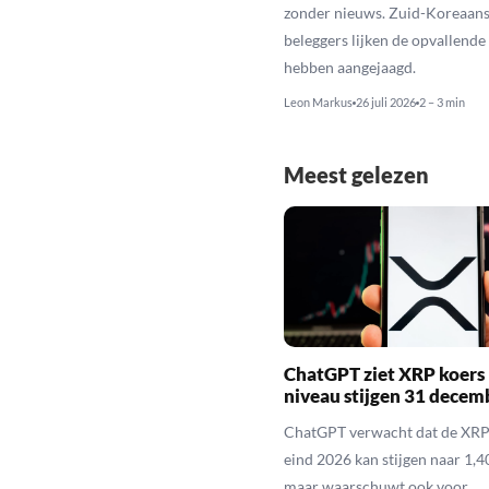
zonder nieuws. Zuid-Koreaan
beleggers lijken de opvallende 
hebben aangejaagd.
Leon Markus
26 juli 2026
2 – 3 min
Meest gelezen
ChatGPT ziet XRP koers 
niveau stijgen 31 decem
ChatGPT verwacht dat de XRP
eind 2026 kan stijgen naar 1,40
maar waarschuwt ook voor