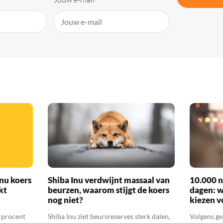
nu koers
Shiba Inu verdwijnt massaal van
10.000 n
kt
beurzen, waarom stijgt de koers
dagen: 
nog niet?
kiezen v
6 procent
Shiba Inu ziet beursreserves sterk dalen,
Volgens ge