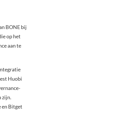
van BONE bij
die op het
ce aan te
integratie
test Huobi
vernance-
zijn.
 en Bitget