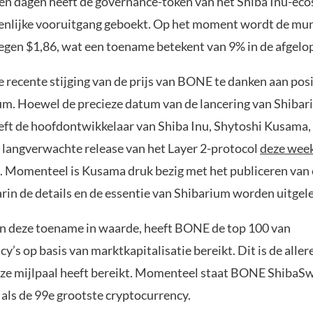
pen dagen heeft de governance-token van het Shiba Inu-ec
nlijke vooruitgang geboekt. Op het moment wordt de mu
egen $1,86, wat een toename betekent van 9% in de afgelop
e recente stijging van de prijs van BONE te danken aan pos
um. Hoewel de precieze datum van de lancering van Shibar
eeft de hoofdontwikkelaar van Shiba Inu, Shytoshi Kusama,
e langverwachte release van het Layer 2-protocol
deze wee
. Momenteel is Kusama druk bezig met het publiceren van 
rin de details en de essentie van Shibarium worden uitgel
an deze toename in waarde, heeft BONE de top 100 van
y’s op basis van marktkapitalisatie bereikt. Dit is de aller
e mijlpaal heeft bereikt. Momenteel staat BONE ShibaS
 als de 99e grootste cryptocurrency.