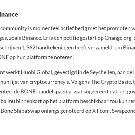
inance
 community is momenteel actief bezig met het promoten 
es, zoals Binance. Er is een petitie gestart op Change.org, 
chrijven 1.962 handtekeningen heeft verzameld, om Binan
NE op hun platform te noteren.
t werkt Huobi Global, gevestigd in de Seychellen, aan de 
hun lijst van cryptocurrency’s. Volgens The Crypto Basic, 
teel de BONE-handelspagina, wat suggereert dat het go
iba Inu binnenkort op het platform beschikbaar zou kunnen 
 Bone ShibaSwap onlangs genoteerd op XT.com, Swapzone