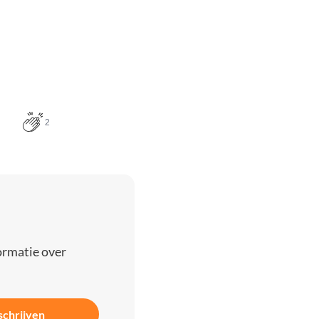
2
ormatie over
schrijven