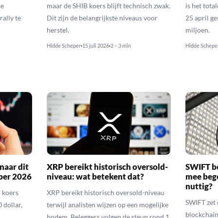
se
maar de SHIB koers blijft technisch zwak.
is het tota
rally te
Dit zijn de belangrijkste niveaus voor
25 april g
herstel.
miljoen.
Hidde Scheper
15 juli 2026
2 – 3 min
Hidde Schepe
naar dit
XRP bereikt historisch oversold-
SWIFT b
ber 2026
niveau: wat betekent dat?
mee bego
nuttig?
 koers
XRP bereikt historisch oversold-niveau
SWIFT zet 
 dollar,
terwijl analisten wijzen op een mogelijke
blockchain
bodem. Beleggers volgen de steun rond 1