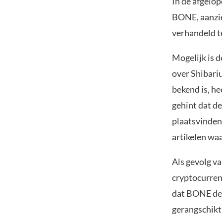
In de afgelo
BONE, aanzie
verhandeld t
Mogelijk is d
over Shibari
bekend is, h
gehint dat d
plaatsvinden
artikelen waa
Als gevolg v
cryptocurrenc
dat BONE dez
gerangschikt