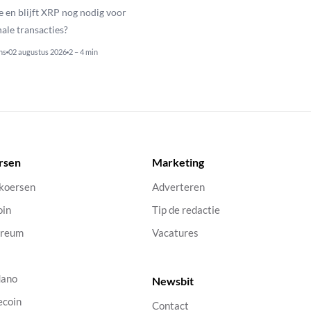
e en blijft XRP nog nodig voor
nale transacties?
ns
02 augustus 2026
2 – 4 min
rsen
Marketing
 koersen
Adverteren
oin
Tip de redactie
ereum
Vacatures
dano
Newsbit
ecoin
Contact