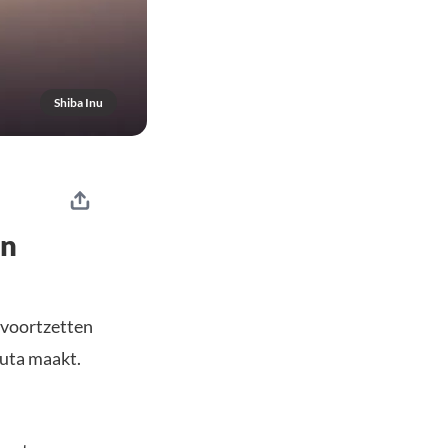
Shiba Inu
en
 voortzetten
luta maakt.