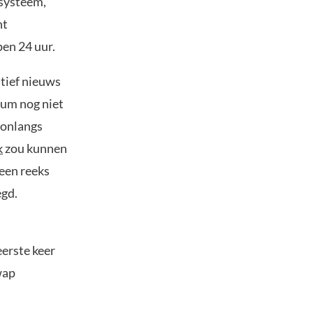
osysteem,
nt
en 24 uur.
itief nieuws
ium nog niet
 onlangs
k
zou kunnen
een reeks
egd.
eerste keer
wap