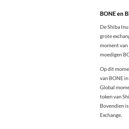
BONE en B
De Shiba Inu
grote exchang
moment van s
moedigen BO
Op dit momen
van BONE in 
Global momen
token van Sh
Bovendien is
Exchange.