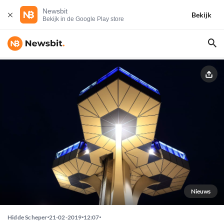
Newsbit
Bekijk
Bekijk in de Google Play store
Nieuws
Hidde Scheper
21-02-2019
12:07