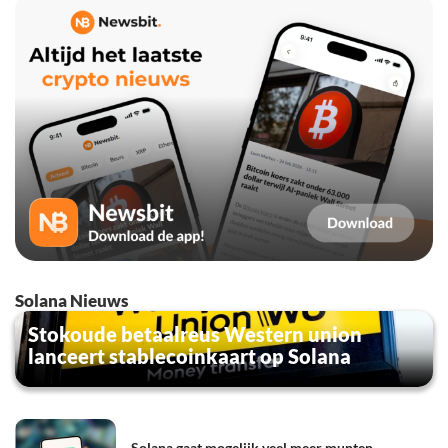
Solana Nieuws
Stokoude betaalreus Western union
lanceert stablecoinkaart op Solana
Solana gaat mogelijk veel meer munten