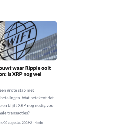
ouwt waar Ripple ooit
n: is XRP nog wel
een grote stap met
betalingen. Wat betekent dat
e en blijft XRP nog nodig voor
nale transacties?
ns
02 augustus 2026
2 – 4 min