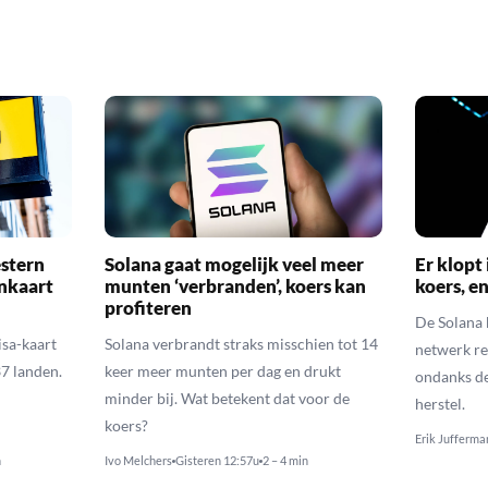
stern
Solana gaat mogelijk veel meer
Er klopt 
inkaart
munten ‘verbranden’, koers kan
koers, e
profiteren
De Solana k
sa-kaart
Solana verbrandt straks misschien tot 14
netwerk re
37 landen.
keer meer munten per dag en drukt
ondanks de
minder bij. Wat betekent dat voor de
herstel.
koers?
Erik Jufferma
n
Ivo Melchers
Gisteren 12:57u
2 – 4 min