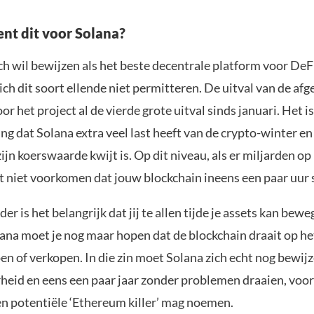
nt dit voor Solana?
ch wil bewijzen als het beste decentrale platform voor DeFi
ich dit soort ellende niet permitteren. De uitval van de af
r het project al de vierde grote uitval sinds januari. Het i
ng dat Solana extra veel last heeft van de crypto-winter en
ijn koerswaarde kwijt is. Op dit niveau, als er miljarden op
t niet voorkomen dat jouw blockchain ineens een paar uur s
er is het belangrijk dat jij te allen tijde je assets kan bewe
lana moet je nog maar hopen dat de blockchain draait op 
open of verkopen. In die zin moet Solana zich echt nog bewij
eid en eens een paar jaar zonder problemen draaien, voor
n potentiële ‘Ethereum killer’ mag noemen.