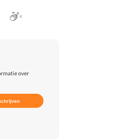
4
ormatie over
schrijven