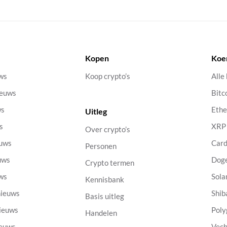
Kopen
Koe
uws
Koop crypto’s
Alle
ieuws
Bitc
ws
Eth
Uitleg
s
XRP
Over crypto’s
euws
Car
Personen
uws
Dog
Crypto termen
uws
Sola
Kennisbank
nieuws
Shib
Basis uitleg
nieuws
Poly
Handelen
ieuws
Vech