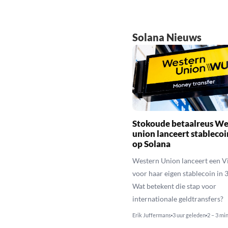
Solana Nieuws
Stokoude betaalreus We
union lanceert stableco
op Solana
Western Union lanceert een Vi
voor haar eigen stablecoin in 
Wat betekent die stap voor
internationale geldtransfers?
Erik Juffermans
3 uur geleden
2 – 3 mi