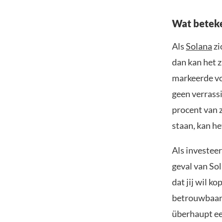
Wat beteke
Als
Solana
zi
dan kan het z
markeerde voo
geen verrassi
procent van z
staan, kan he
Als investeerd
geval van So
dat jij wil k
betrouwbaarh
überhaupt ee