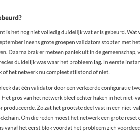
gebeurd?
 is het nog niet volledig duidelijk wat er is gebeurd. Wat
 september ineens grote groepen validators stopten met h
en. Daarna brak er meteen paniek uit in de gemeenschap, 
ecies duidelijk was waar het probleem lag. In eerste instan
k of het netwerk nu compleet stilstond of niet.
bleek dat één validator door een verkeerde configuratie tw
Het gros van het netwerk bleef echter haken in het niet-va
r produceerde. Zo zat het grootste deel vast in een niet-va
ockchain. Om die reden moest het netwerk een grote reset
s vanaf het eerst blok voordat het probleem zich voordeed