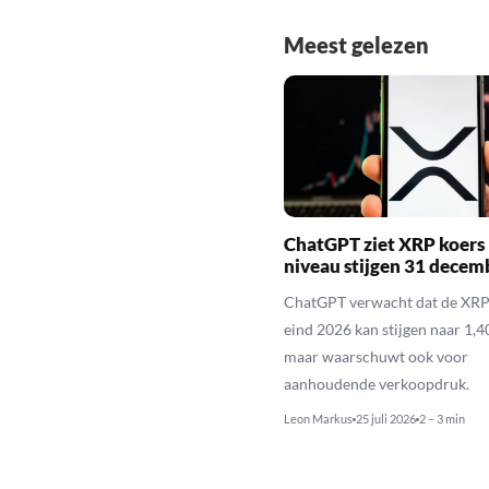
Meest gelezen
ChatGPT ziet XRP koers 
niveau stijgen 31 decem
ChatGPT verwacht dat de XRP
eind 2026 kan stijgen naar 1,40
maar waarschuwt ook voor
aanhoudende verkoopdruk.
Leon Markus
25 juli 2026
2 – 3 min