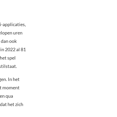
-applicaties,
gelopen uren
s dan ook
 in 2022 al 81
 het spel
tilstaat.
gen. In het
het moment
zen qua
dat het zich