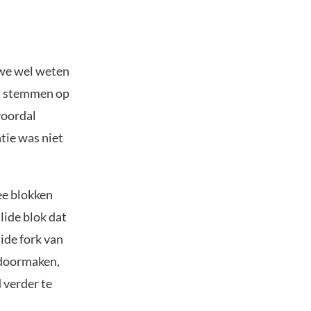
 we wel weten
et stemmen op
voordal
tie was niet
ee blokken
lide blok dat
lide fork van
 doormaken,
 verder te