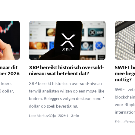
naar dit
XRP bereikt historisch oversold-
SWIFT b
ber 2026
niveau: wat betekent dat?
mee bego
nuttig?
 koers
XRP bereikt historisch oversold-niveau
SWIFT zet 
 dollar,
terwijl analisten wijzen op een mogelijke
blockchain
bodem. Beleggers volgen de steun rond 1
voor Rippl
dollar op zoek bevestiging.
internatio
Leon Markus
30 juli 2026
1 – 3 min
Erik Jufferma