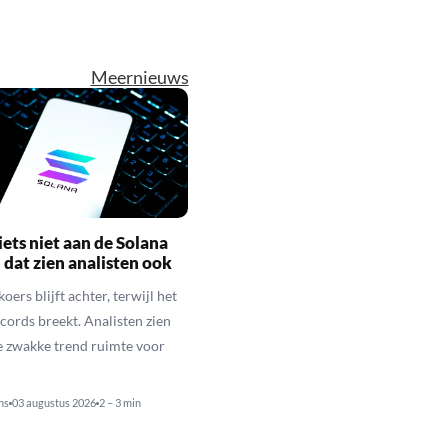
Meer
nieuws
iets niet aan de Solana
n dat zien analisten ook
oers blijft achter, terwijl het
cords breekt. Analisten zien
 zwakke trend ruimte voor
ns
03 augustus 2026
2 – 3 min