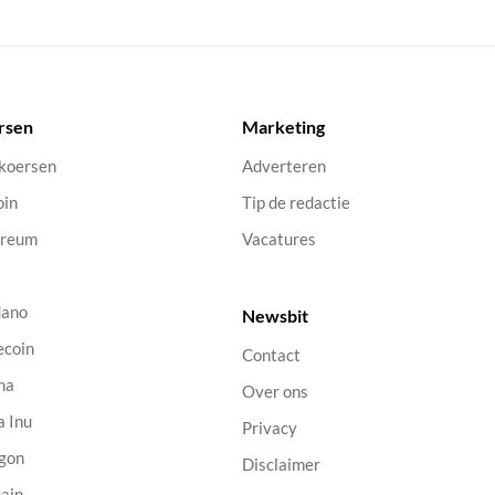
rsen
Marketing
 koersen
Adverteren
oin
Tip de redactie
ereum
Vacatures
dano
Newsbit
ecoin
Contact
na
Over ons
a Inu
Privacy
gon
Disclaimer
ain