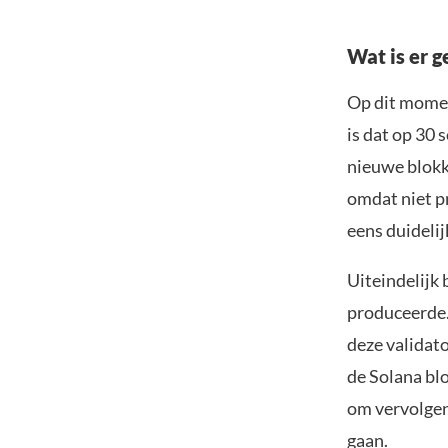
Wat is er 
Op dit moment
is dat op 30
nieuwe blokk
omdat niet pr
eens duidelij
Uiteindelijk 
produceerde. 
deze validato
de Solana bl
om vervolgen
gaan.