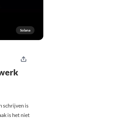
Solana
twerk
n
 schrijven is
ak is het niet