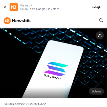
Newsbit
Bekijk
Bekijk in de Google Play store
Solana
Ivo Melchers
20-01-2025
16:00