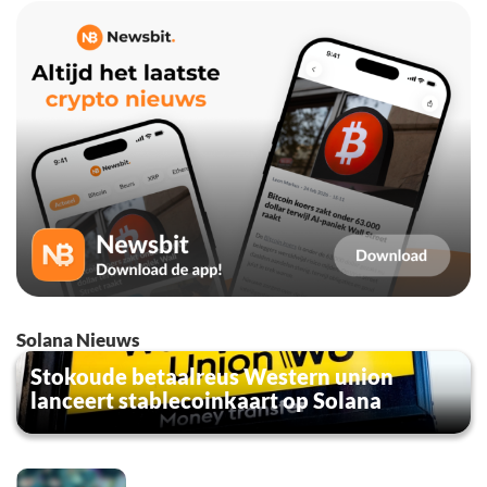
Solana Nieuws
Stokoude betaalreus Western union
lanceert stablecoinkaart op Solana