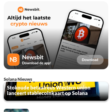
Solana Nieuws
Stokoude betaalreus Western union
lanceert stablecoinkaart op Solana