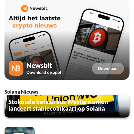
Solana Nieuws
Stokoude betaalreus Western union
lanceert stablecoinkaart op Solana