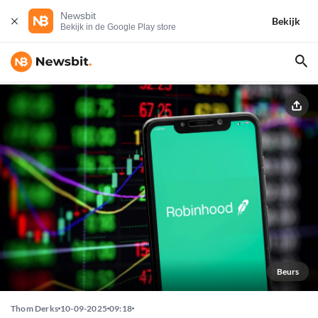
Newsbit
Bekijk
Bekijk in de Google Play store
Beurs
Thom Derks
10-09-2025
09:18