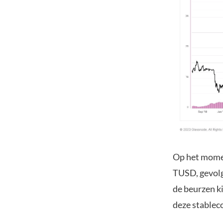
Op het momen
TUSD, gevolg
de beurzen ki
deze stableco