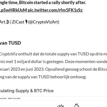
gle time, Bitcoin started a rally shortly after.
co/Lp5wHRkUsM
pic.twitter.com/rfm5FK1sSz
rt.₿ | ZiCast 🎙 (@CryptoVizArt)
 van TUSD
CryptoViz onthult dat de totale supply van TUSD op drie 
nis met 1 miljard dollar is gestegen. Deze momenten vonde
bruari 2023 en juni 2023. Opvallend genoeg schoot de Bitco
ing van de supply van TUSD behoorlijk omhoog.