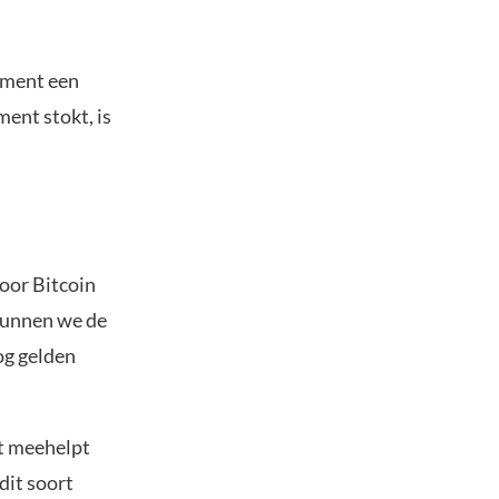
oment een
ent stokt, is
oor Bitcoin
kunnen we de
og gelden
et meehelpt
dit soort