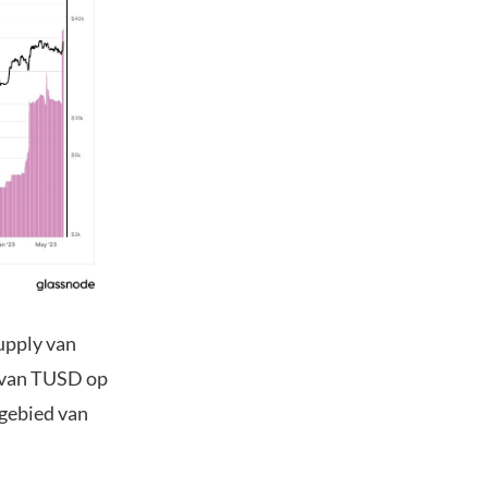
upply van
y van TUSD op
 gebied van