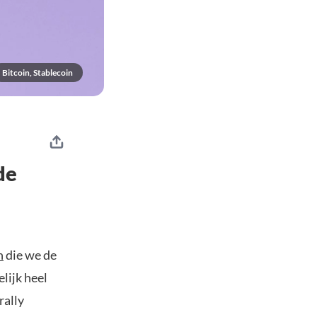
Bitcoin, Stablecoin
de
n
die we de
lijk heel
rally