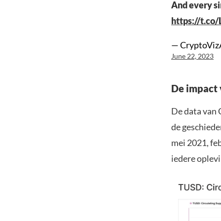
And every sin
https://t.
— CryptoVizA
June 22, 2023
De impact
De data van 
de geschiede
mei 2021, fe
iedere oplev