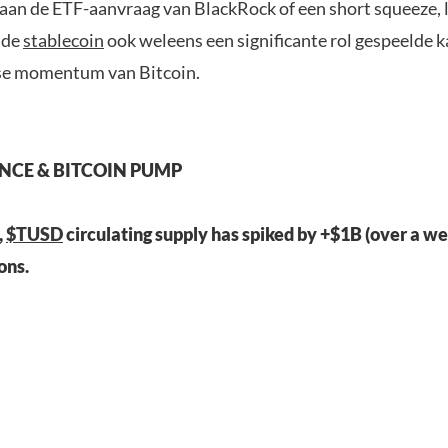
 aan de ETF-aanvraag van BlackRock of een short squeeze, 
 de
stablecoin
ook weleens een significante rol gespeelde 
se momentum van Bitcoin.
ANCE & BITCOIN PUMP
,
$TUSD
circulating supply has spiked by +$1B (over a we
ons.