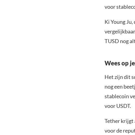
voor stableco
Ki Young Ju,
vergelijkbaar
TUSD nog alti
Wees op j
Het zijn dit
nog een beet
stablecoin v
voor USDT.
Tether krijgt
voor de reput