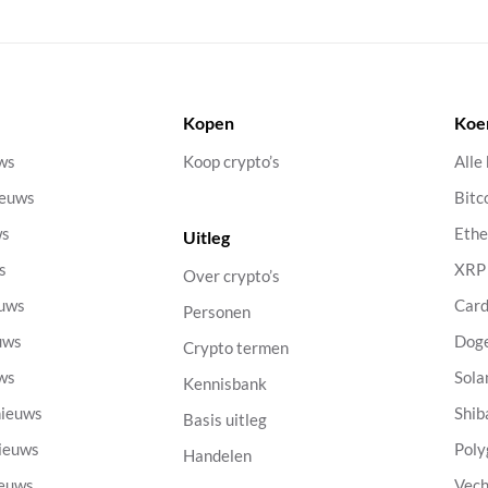
Kopen
Koe
uws
Koop crypto’s
Alle
ieuws
Bitc
ws
Eth
Uitleg
s
XRP
Over crypto’s
euws
Car
Personen
uws
Dog
Crypto termen
uws
Sola
Kennisbank
nieuws
Shib
Basis uitleg
nieuws
Poly
Handelen
ieuws
Vech