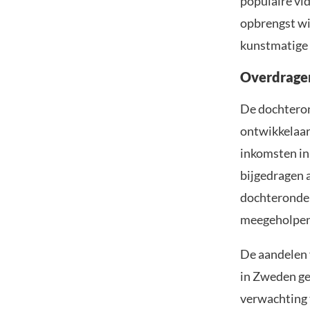
populaire vi
opbrengst wil
kunstmatige 
Overdrage
De dochteron
ontwikkelaar
inkomsten in 
bijgedragen a
dochteronder
meegeholpen
De aandelen 
in Zweden g
verwachting t