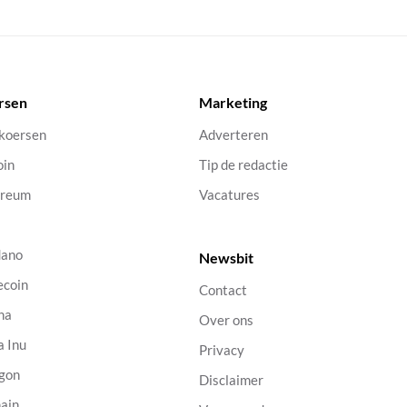
rsen
Marketing
 koersen
Adverteren
oin
Tip de redactie
ereum
Vacatures
dano
Newsbit
ecoin
Contact
na
Over ons
a Inu
Privacy
gon
Disclaimer
ain