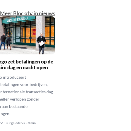
Meer Blockchain nieuws
rgo zet betalingen op de
in: dag en nacht open
o introduceert
betalingen voor bedrijven,
nternationale transacties dag
neller verlopen zonder
n aan bestaande
ingen.
r
15 uur geleden
2 – 3 min