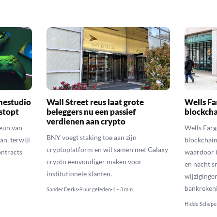
mestudio
Wall Street reus laat grote
Wells Fa
 stopt
beleggers nu een passief
blockcha
verdienen aan crypto
teun van
Wells Farg
BNY voegt staking toe aan zijn
an, terwijl
blockchain
cryptoplatform en wil samen met Galaxy
ontracts
waardoor i
crypto eenvoudiger maken voor
en nacht s
institutionele klanten.
wijziginge
bankreken
Sander Derks
9 uur geleden
1 – 3 min
Hidde Schepe