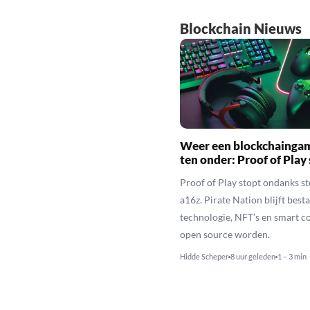
Blockchain Nieuws
Weer een blockchainga
ten onder: Proof of Play
Proof of Play stopt ondanks s
a16z. Pirate Nation blijft besta
technologie, NFT’s en smart c
open source worden.
Hidde Scheper
8 uur geleden
1 – 3 min