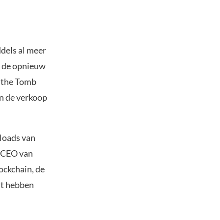
dels al meer
n de opnieuw
f the Tomb
an de verkoop
loads van
e CEO van
ockchain, de
ht hebben