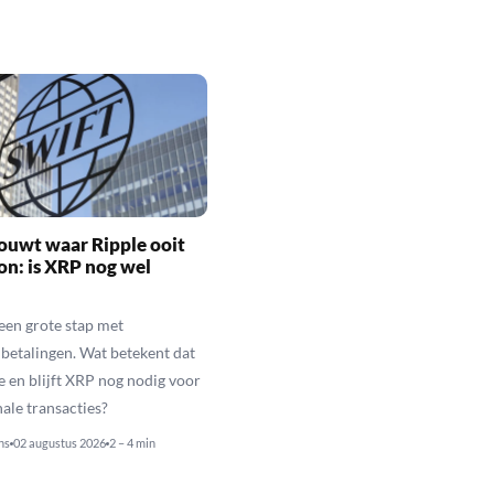
ouwt waar Ripple ooit
n: is XRP nog wel
een grote stap met
betalingen. Wat betekent dat
e en blijft XRP nog nodig voor
nale transacties?
ns
02 augustus 2026
2 – 4 min