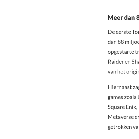
Meer dan 8
De eerste To
dan 88 miljo
opgestarte tr
Raider en Sh
van het origi
Hiernaast za
games zoals 
Square Enix,
Metaverse en
getrokken va