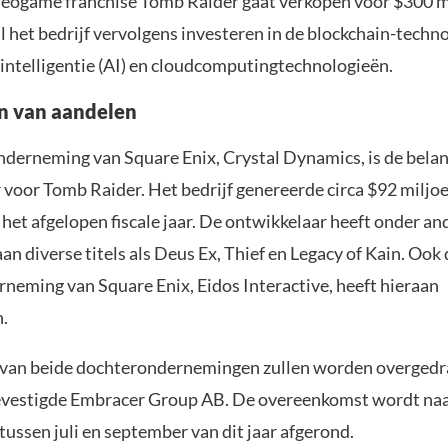
deogame franchise Tomb Raider gaat verkopen voor $300 m
 het bedrijf vervolgens investeren in de blockchain-techno
intelligentie (AI) en cloudcomputingtechnologieën.
n van aandelen
derneming van Square Enix, Crystal Dynamics, is de belan
 voor Tomb Raider. Het bedrijf genereerde circa $92 miljo
het afgelopen fiscale jaar. De ontwikkelaar heeft onder an
an diverse titels als Deus Ex, Thief en Legacy of Kain. Ook
neming van Square Enix, Eidos Interactive, heeft hieraan
.
van beide dochterondernemingen zullen worden overgedr
evestigde Embracer Group AB. De overeenkomst wordt na
ussen juli en september van dit jaar afgerond.