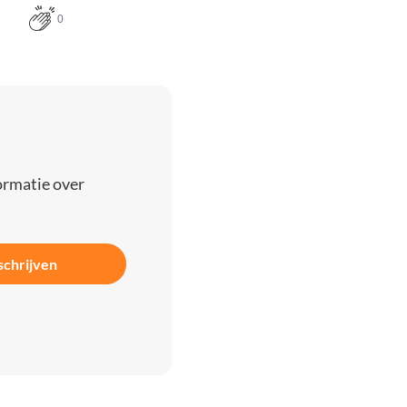
0
ormatie over
schrijven