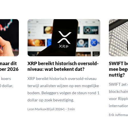
naar dit
XRP bereikt historisch oversold-
SWIFT b
ber 2026
niveau: wat betekent dat?
mee bego
nuttig?
 koers
XRP bereikt historisch oversold-niveau
SWIFT zet 
 dollar,
terwijl analisten wijzen op een mogelijke
blockchain
bodem. Beleggers volgen de steun rond 1
voor Rippl
dollar op zoek bevestiging.
internatio
Leon Markus
30 juli 2026
1 – 3 min
Erik Jufferma