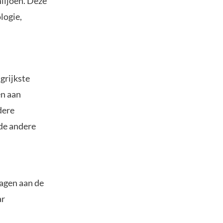
iljoen. Deze
logie,
grijkste
en aan
dere
 de andere
agen aan de
ar