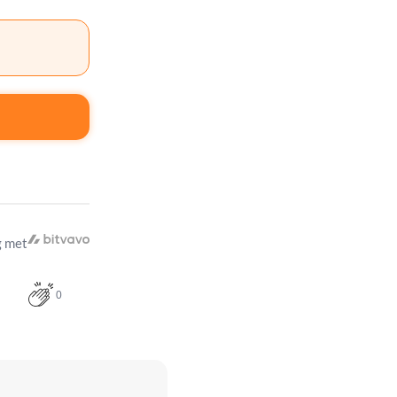
 met
0