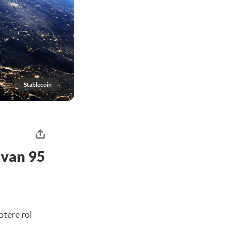
Stablecoin
 van 95
otere rol