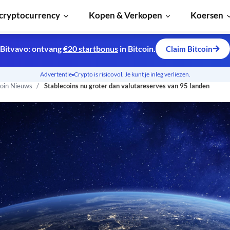
cryptocurrency
Kopen & Verkopen
Koersen
Bitvavo: ontvang
€20 startbonus
in Bitcoin.
Claim Bitcoin
Advertentie
Crypto is risicovol. Je kunt je inleg verliezen.
coin Nieuws
Stablecoins nu groter dan valutareserves van 95 landen