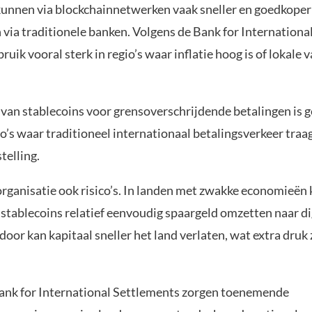
kunnen via blockchainnetwerken vaak sneller en goedkope
 via traditionele banken. Volgens de Bank for Internationa
bruik vooral sterk in regio’s waar inflatie hoog is of lokale 
 van stablecoins voor grensoverschrijdende betalingen is g
io’s waar traditioneel internationaal betalingsverkeer traag 
stelling.
 organisatie ook risico’s. In landen met zwakke economieën
 stablecoins relatief eenvoudig spaargeld omzetten naar di
door kan kapitaal sneller het land verlaten, wat extra druk 
ank for International Settlements zorgen toenemende