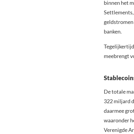
binnen het m
Settlements,
geldstromen 
banken.
Tegelijkertij
meebrengt vo
Stablecoin
De totale ma
322 miljard d
daarmee grot
waaronder he
Verenigde Ar