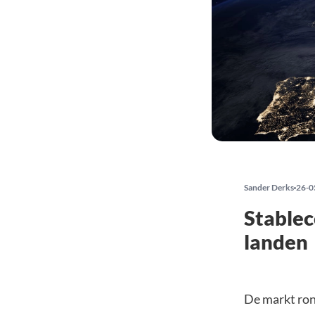
Sander Derks
26-0
Stablec
landen
De markt ro