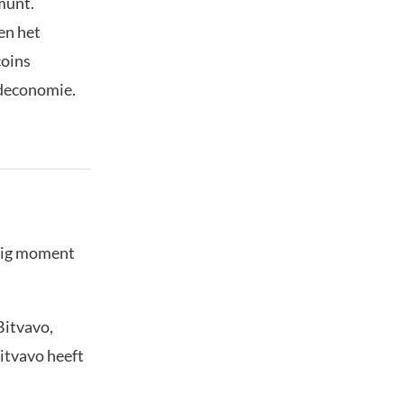
munt.
en het
coins
ldeconomie.
stig moment
Bitvavo,
Bitvavo heeft