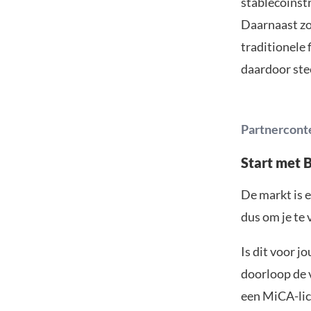
stablecoinst
Daarnaast zo
traditionele 
daardoor ste
Partnercont
Start met 
De markt is e
dus om je te 
Is dit voor j
doorloop de v
een MiCA-lic