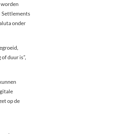
r worden
l Settlements
valuta onder
egroeid,
of duur is”,
 kunnen
gitale
zet op de