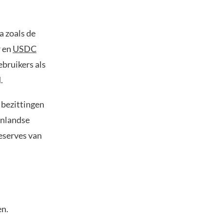
a zoals de
r en
USDC
ebruikers als
.
 bezittingen
enlandse
reserves van
en.