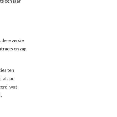
s een jaar
udere versie
tracts en zag
ties ten
t al aan
eerd, wat
.