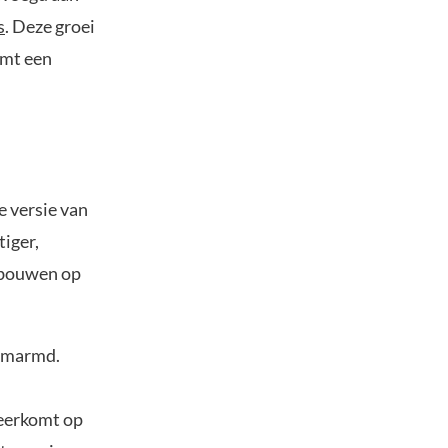
s
. Deze groei
rmt een
 versie van
tiger,
n bouwen op
omarmd.
neerkomt op