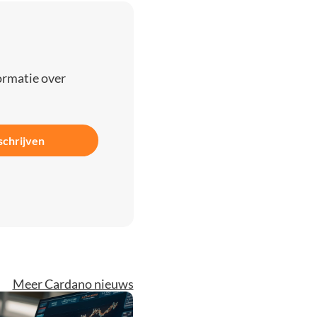
ormatie over
schrijven
Meer Cardano nieuws