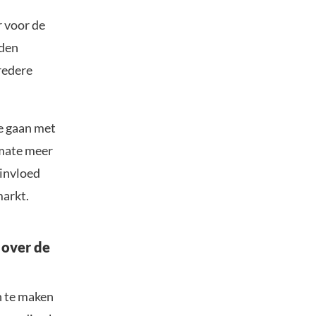
r voor de
eden
redere
e gaan met
rmate meer
 invloed
markt.
 over de
n te maken