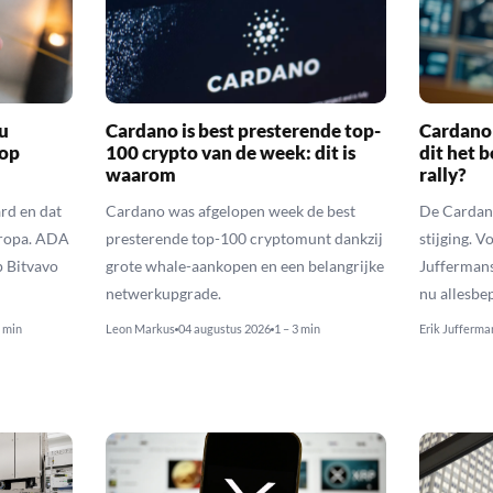
u
Cardano is best presterende top-
Cardano 
 op
100 crypto van de week: dit is
dit het 
waarom
rally?
rd en dat
Cardano was afgelopen week de best
De Cardano
uropa. ADA
presterende top-100 cryptomunt dankzij
stijging. V
p Bitvavo
grote whale-aankopen en een belangrijke
Juffermans
netwerkupgrade.
nu allesbe
3 min
Leon Markus
04 augustus 2026
1 – 3 min
Erik Jufferma