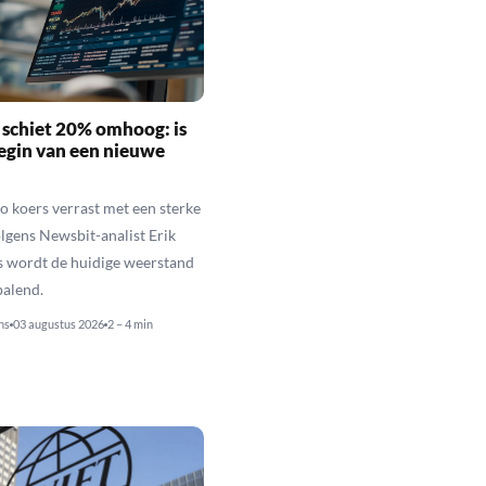
schiet 20% omhoog: is
begin van een nieuwe
 koers verrast met een sterke
olgens Newsbit-analist Erik
 wordt de huidige weerstand
palend.
ns
03 augustus 2026
2 – 4 min