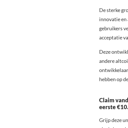
De sterke gro
innovatie en
gebruikers ve
acceptatie v
Deze ontwikk
andere altco
ontwikkelaar
hebben op de 
Claim vand
eerste €10
Grijp deze u