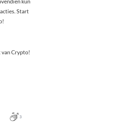
Bovendien kun
acties. Start
o!
t van Crypto!
3