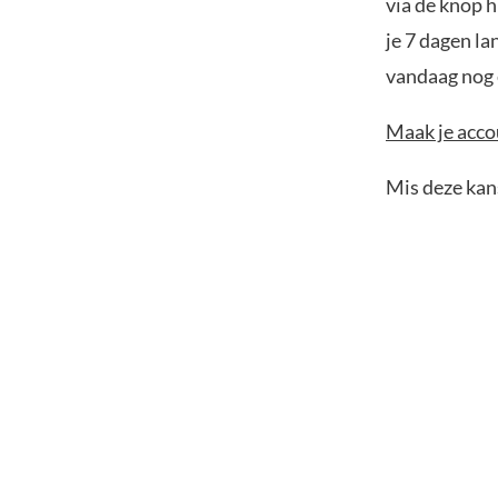
via de knop h
je 7 dagen la
vandaag nog e
Maak je accou
Mis deze kans