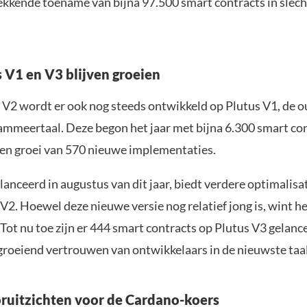
kkende toename van bijna 97.500 smart contracts in slecht
 V1 en V3 blijven groeien
 V2 wordt er ook nog steeds ontwikkeld op Plutus V1, de o
ammeertaal. Deze begon het jaar met bijna 6.300 smart con
en groei van 570 nieuwe implementaties.
lanceerd in augustus van dit jaar, biedt verdere optimalisa
V2. Hoewel deze nieuwe versie nog relatief jong is, wint he
 Tot nu toe zijn er 444 smart contracts op Plutus V3 gelanc
 groeiend vertrouwen van ontwikkelaars in de nieuwste taal
oruitzichten voor de Cardano-koers