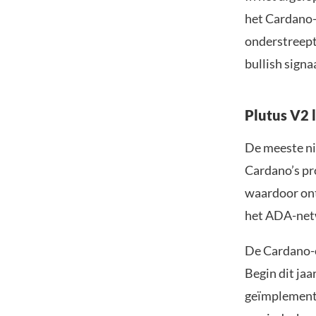
het Cardano-
onderstreept
bullish signa
Plutus V2 l
De meeste ni
Cardano’s pro
waardoor ont
het ADA-net
De Cardano-
Begin dit jaa
geïmplemente