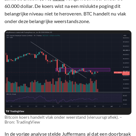
60.000 dollar. De koers wist na een mislukte poging dit
belangrijke niveau niet te heroveren. BTC handelt nu vlak
onder deze belangrijke weerstandszone.
Bitcoin koers handelt vlak onder weerstand (vieruursgrafiek). –
Bron: TradingView
In de
vorige analyse
stelde Juffermans al dat een doorbraak