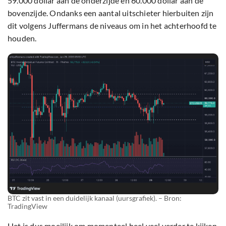
59.000 dollar aan de onderzijde en 60.000 dollar aan de
bovenzijde. Ondanks een aantal uitschieter hierbuiten zijn
dit volgens Juffermans de niveaus om in het achterhoofd te
houden.
BTC zit vast in een duidelijk kanaal (uursgrafiek). – Bron:
TradingView
Het is dus moeilijk om momenteel heel veel verder te kijken