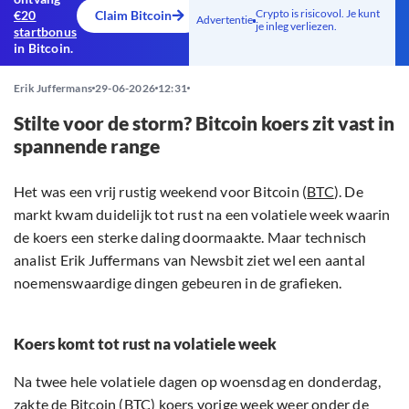
Crypto is risicovol. Je kunt
€20
Claim Bitcoin
Advertentie
je inleg verliezen.
startbonus
in Bitcoin.
Erik Juffermans
29-06-2026
12:31
Stilte voor de storm? Bitcoin koers zit vast in
spannende range
Het was een vrij rustig weekend voor Bitcoin (
BTC
). De
markt kwam duidelijk tot rust na een volatiele week waarin
de koers een sterke daling doormaakte. Maar technisch
analist Erik Juffermans van Newsbit ziet wel een aantal
noemenswaardige dingen gebeuren in de grafieken.
Koers komt tot rust na volatiele week
Na twee hele volatiele dagen op woensdag en donderdag,
zakte de Bitcoin (BTC)
koers
vorige week weer onder de