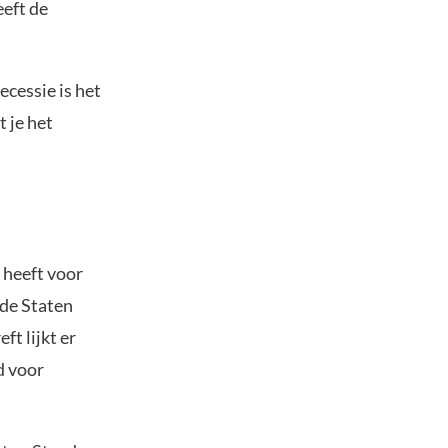
eeft de
ecessie is het
 je het
 heeft voor
gde Staten
ft lijkt er
d voor