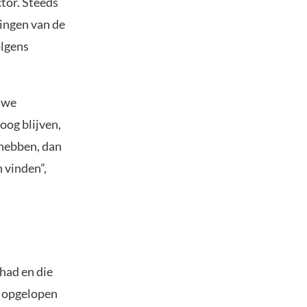
tor. Steeds
ingen van de
olgens
uwe
og blijven,
t hebben, dan
 vinden”,
had en die
s opgelopen