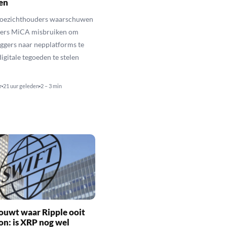
en
toezichthouders waarschuwen
hters MiCA misbruiken om
ggers naar nepplatforms te
igitale tegoeden te stelen
r
21 uur geleden
2 – 3 min
ouwt waar Ripple ooit
n: is XRP nog wel