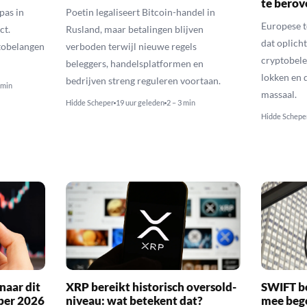
te berov
pas in
Poetin legaliseert Bitcoin-handel in
Europese 
ct.
Rusland, maar betalingen blijven
dat oplic
tobelangen
verboden terwijl nieuwe regels
cryptobele
beleggers, handelsplatformen en
lokken en d
bedrijven streng reguleren voortaan.
 min
massaal.
Hidde Scheper
19 uur geleden
2 – 3 min
Hidde Schepe
naar dit
XRP bereikt historisch oversold-
SWIFT b
ber 2026
niveau: wat betekent dat?
mee bego