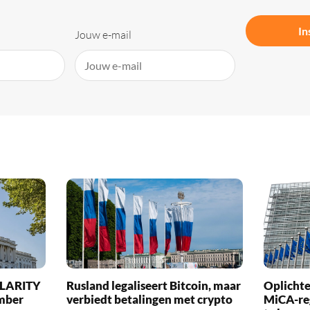
In
Jouw e-mail
 CLARITY
Rusland legaliseert Bitcoin, maar
Oplichte
ember
verbiedt betalingen met crypto
MiCA-re