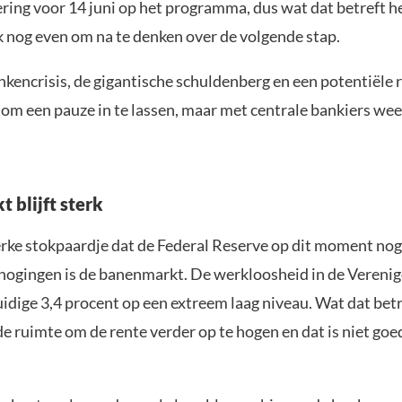
ring voor 14 juni op het programma, dus wat dat betreft h
k nog even om na te denken over de volgende stap.
kencrisis, de gigantische schuldenberg en een potentiële r
 om een pauze in te lassen, maar met centrale bankiers weet
 blijft sterk
erke stokpaardje dat de Federal Reserve op dit moment nog
rhogingen is de banenmarkt. De werkloosheid in de Vereni
uidige 3,4 procent op een extreem laag niveau. Wat dat betre
e ruimte om de rente verder op te hogen en dat is niet goe