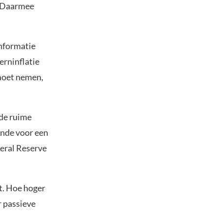
. Daarmee
informatie
erninflatie
 moet nemen,
 de ruime
ende voor een
deral Reserve
t. Hoe hoger
r passieve