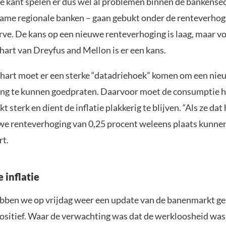
e kant spelen er dus wel al problemen binnen de bankensec
ame regionale banken – gaan gebukt onder de renteverhog
rve. De kans op een nieuwe renteverhoging is laag, maar v
hart van Dreyfus and Mellon is er een kans.
hart moet er een sterke “datadriehoek” komen om een nie
ng te kunnen goedpraten. Daarvoor moet de consumptie ho
 sterk en dient de inflatie plakkerig te blijven. “Als ze da
we renteverhoging van 0,25 procent weleens plaats kunnen
rt.
 inflatie
bben we op vrijdag weer een update van de banenmarkt ge
positief. Waar de verwachting was dat de werkloosheid wa