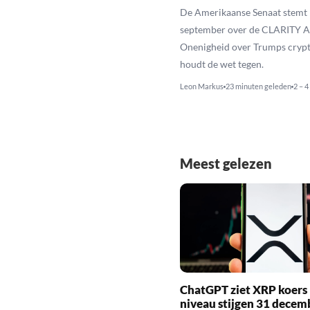
De Amerikaanse Senaat stemt 
september over de CLARITY A
Onenigheid over Trumps cryp
houdt de wet tegen.
Leon Markus
23 minuten geleden
2 – 4
Meest gelezen
ChatGPT ziet XRP koers 
niveau stijgen 31 decem