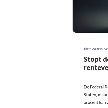
Thom Derks
07-05
Stopt d
rentev
De
Federal R
Staten, maar
procent kan 