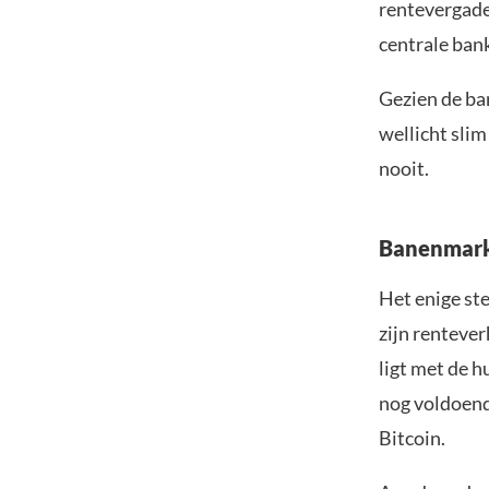
rentevergade
centrale ban
Gezien de ban
wellicht slim
nooit.
Banenmarkt
Het enige st
zijn renteve
ligt met de h
nog voldoend
Bitcoin.