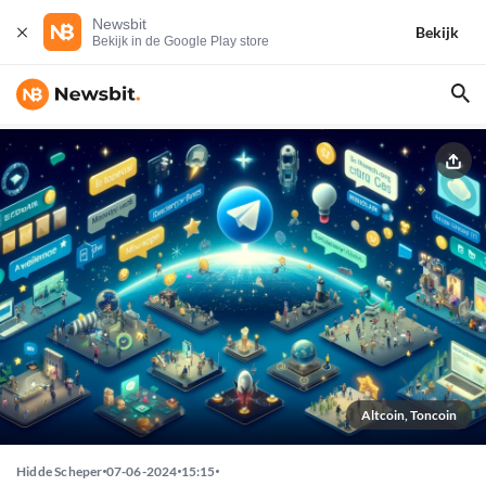
Newsbit
Bekijk
Bekijk in de Google Play store
Altcoin, Toncoin
Hidde Scheper
07-06-2024
15:15