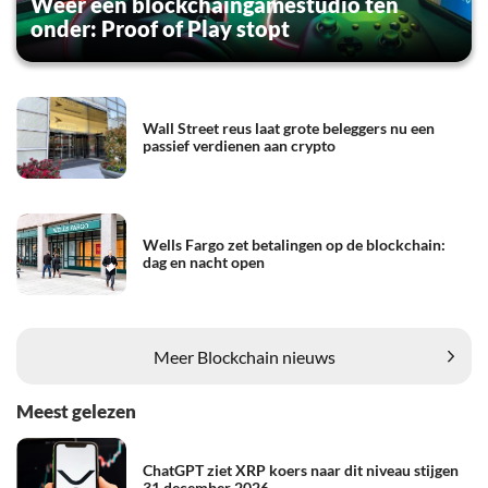
Weer een blockchaingamestudio ten
onder: Proof of Play stopt
Wall Street reus laat grote beleggers nu een
passief verdienen aan crypto
Wells Fargo zet betalingen op de blockchain:
dag en nacht open
Meer Blockchain nieuws
Meest gelezen
ChatGPT ziet XRP koers naar dit niveau stijgen
31 december 2026