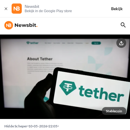
Newsbit
Bekijk
Bekijk in de Google Play store
Stablecoin
Hidde Scheper
10-05-2026
22:05