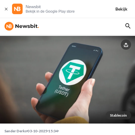
Newsbit
Bekijk
Bekijk in de Google Play store
Stablecoin
Sander Derks
03-10-2025
15:34