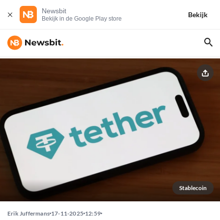
Newsbit
Bekijk
Bekijk in de Google Play store
Stablecoin
Erik Juffermans
17-11-2025
12:59