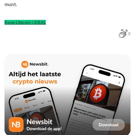
munt.
Koop Litecoin | iDEAL
0