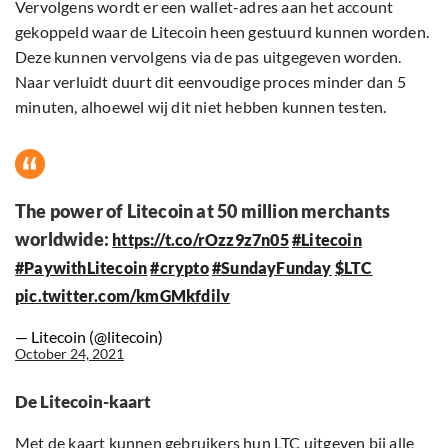
Vervolgens wordt er een wallet-adres aan het account
gekoppeld waar de Litecoin heen gestuurd kunnen worden.
Deze kunnen vervolgens via de pas uitgegeven worden.
Naar verluidt duurt dit eenvoudige proces minder dan 5
minuten, alhoewel wij dit niet hebben kunnen testen.
The power of Litecoin at 50 million merchants
worldwide:
https://t.co/rOzz9z7n05
#Litecoin
#PaywithLitecoin
#crypto
#SundayFunday
$LTC
pic.twitter.com/kmGMkfdilv
— Litecoin (@litecoin)
October 24, 2021
De Litecoin-kaart
Met de kaart kunnen gebruikers hun LTC uitgeven bij alle