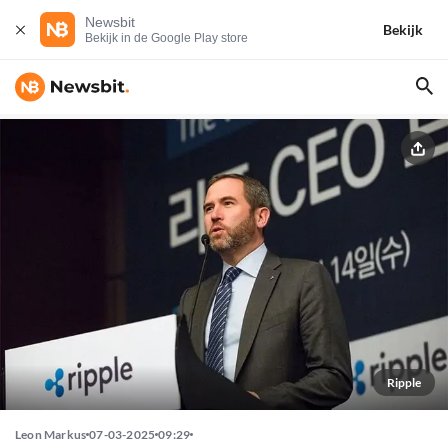
Newsbit
Bekijk
Bekijk in de Google Play store
Ripple
Leon Markus
07-03-2025
09:29