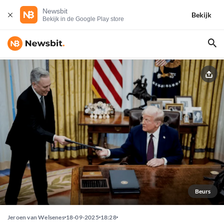
Newsbit
Bekijk
Bekijk in de Google Play store
Beurs
Jeroen van Welsenes
18-09-2025
18:28