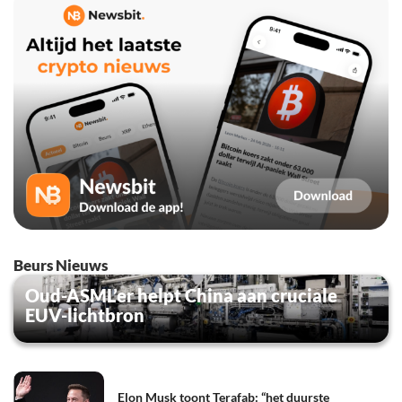
Beurs Nieuws
Oud-ASML’er helpt China aan cruciale
EUV-lichtbron
Elon Musk toont Terafab: “het duurste