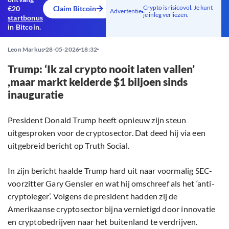
Crypto is risicovol. Je kunt
€20
Claim Bitcoin
Advertentie
je inleg verliezen.
startbonus
in Bitcoin.
Leon Markus
28-05-2026
18:32
Trump: ‘Ik zal crypto nooit laten vallen’
,maar markt kelderde $1 biljoen sinds
inauguratie
President Donald Trump heeft opnieuw zijn steun
uitgesproken voor de cryptosector. Dat deed hij via een
uitgebreid bericht op Truth Social.
In zijn bericht haalde Trump hard uit naar voormalig SEC-
voorzitter Gary Gensler en wat hij omschreef als het ‘anti-
cryptoleger’. Volgens de president hadden zij de
Amerikaanse cryptosector bijna vernietigd door innovatie
en cryptobedrijven naar het buitenland te verdrijven.