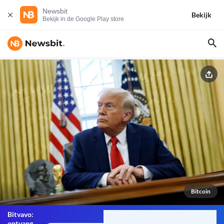
Newsbit
Bekijk
Bekijk in de Google Play store
Bitcoin
Bitvavo:
ontvang