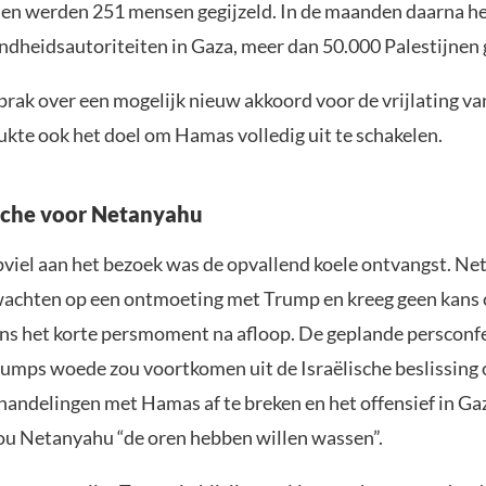
 en werden 251 mensen gegijzeld. In de maanden daarna hee
ndheidsautoriteiten in Gaza, meer dan 50.000 Palestijnen
ak over een mogelijk nieuw akkoord voor de vrijlating van
kte ook het doel om Hamas volledig uit te schakelen.
che voor Netanyahu
pviel aan het bezoek was de opvallend koele ontvangst. N
achten op een ontmoeting met Trump en kreeg geen kans 
ens het korte persmoment na afloop. De geplande persconf
rumps woede zou voortkomen uit de Israëlische beslissing
andelingen met Hamas af te breken en het offensief in Gaz
zou Netanyahu “de oren hebben willen wassen”.