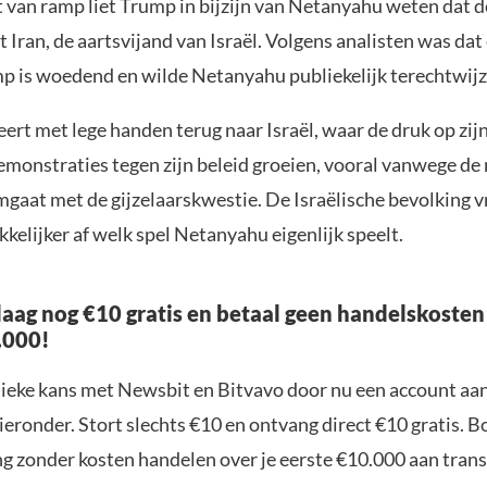
 van ramp liet Trump in bijzijn van Netanyahu weten dat de
t Iran, de aartsvijand van Israël. Volgens analisten was dat
mp is woedend en wilde Netanyahu publiekelijk terechtwijz
rt met lege handen terug naar Israël, waar de druk op zij
monstraties tegen zijn beleid groeien, vooral vanwege de
gaat met de gijzelaarskwestie. De Israëlische bevolking v
kelijker af welk spel Netanyahu eigenlijk speelt.
aag nog €10 gratis en betaal geen handelskosten
.000!
nieke kans met Newsbit en Bitvavo door nu een account aa
ieronder. Stort slechts €10 en ontvang direct €10 gratis. 
ng zonder kosten handelen over je eerste €10.000 aan trans