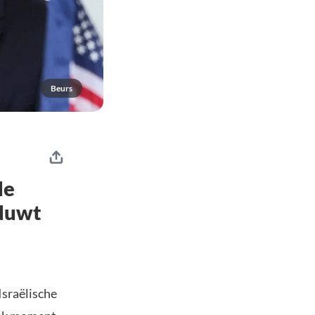
Beurs
de
aduwt
Israëlische