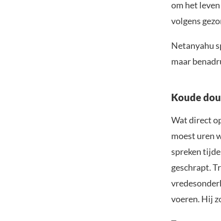
om het leven
volgens gezo
Netanyahu spr
maar benadru
Koude dou
Wat direct o
moest uren w
spreken tijd
geschrapt. T
vredesonderh
voeren. Hij 