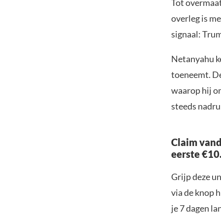
Tot overmaat
overleg is me
signaal: Tru
Netanyahu kee
toeneemt. De
waarop hij om
steeds nadruk
Claim vand
eerste €10
Grijp deze u
via de knop h
je 7 dagen la