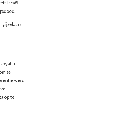
ft Israël,
 gedood.
 gijzelaars,
etanyahu
om te
erentie werd
 om
a op te