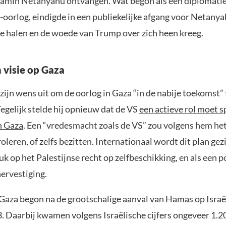
jamin Netanyahu ontvangen. Wat begon als een diplomat
oorlog, eindigde in een publiekelijke afgang voor Netanyah
te halen en de woede van Trump over zich heen kreeg.
visie op Gaza
ijn wens uit om de oorlog in Gaza “in de nabije toekomst” 
egelijk stelde hij opnieuw dat de VS
een actieve rol moet s
n Gaza
. Een “vredesmacht zoals de VS” zou volgens hem he
leren, of zelfs bezitten. Internationaal wordt dit plan gez
uk op het Palestijnse recht op zelfbeschikking, en als een p
ervestiging.
 Gaza begon na de grootschalige aanval van Hamas op Israë
. Daarbij kwamen volgens Israëlische cijfers ongeveer 1.