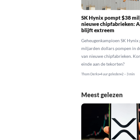
SK Hynix pompt $38 milj
nieuwe chipfabrieken: A
blijft extreem
Geheugenkampioen SK Hynix 
miljarden dollars pompen in 
van nieuwe chipfabrieken. Ko
einde aan de tekorten?
Thom Derks
4 uur geleden
2 – 3 min
Meest gelezen