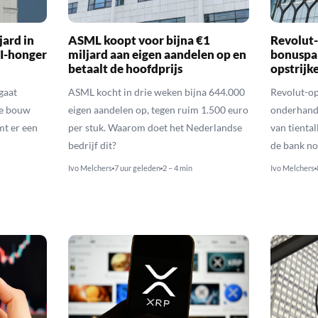
ard in
ASML koopt voor bijna €1
Revolut-
I-honger
miljard aan eigen aandelen op en
bonuspa
betaalt de hoofdprijs
opstrijk
gaat
ASML kocht in drie weken bijna 644.000
Revolut-op
de bouw
eigen aandelen op, tegen ruim 1.500 euro
onderhand
mt er een
per stuk. Waarom doet het Nederlandse
van tienta
bedrijf dit?
de bank no
Ivo Melchers
7 uur geleden
2 – 4 min
Ivo Melchers