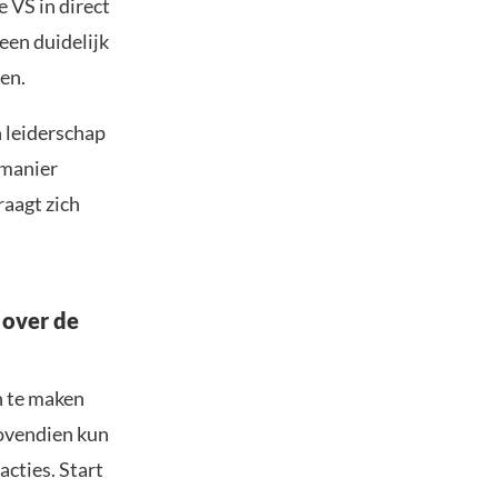
 VS in direct
 een duidelijk
en.
n leiderschap
 manier
raagt zich
 over de
n te maken
Bovendien kun
acties. Start