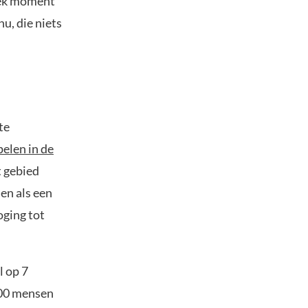
iek moment
u, die niets
te
pelen in de
t gebied
ien als een
oging tot
l op 7
200 mensen