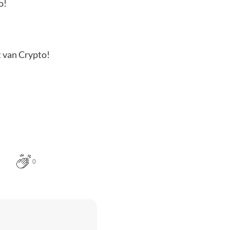
o!
t van Crypto!
0