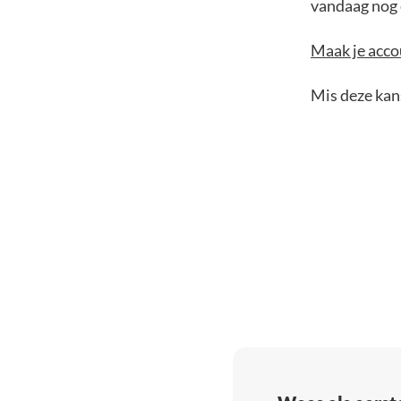
vandaag nog e
Maak je accou
Mis deze kans