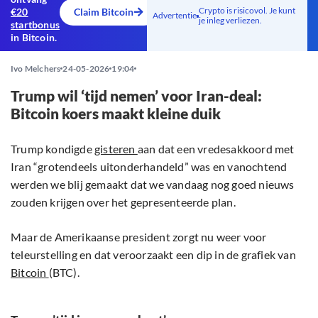
Crypto is risicovol. Je kunt
€20
Claim Bitcoin
Advertentie
je inleg verliezen.
startbonus
in Bitcoin.
Ivo Melchers
24-05-2026
19:04
Trump wil ‘tijd nemen’ voor Iran-deal:
Bitcoin koers maakt kleine duik
Trump kondigde
gisteren
aan dat een vredesakkoord met
Iran “grotendeels uitonderhandeld” was en vanochtend
werden we blij gemaakt dat we vandaag nog goed nieuws
zouden krijgen over het gepresenteerde plan.
Maar de Amerikaanse president zorgt nu weer voor
teleurstelling en dat veroorzaakt een dip in de grafiek van
Bitcoin
(BTC).