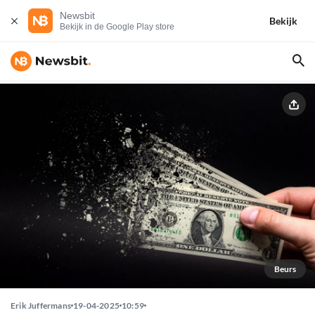
Newsbit
Bekijk
Bekijk in de Google Play store
Beurs
Erik Juffermans
19-04-2025
10:59