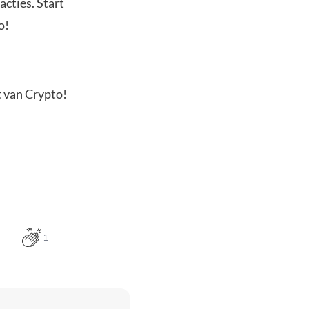
acties. Start
o!
t van Crypto!
1