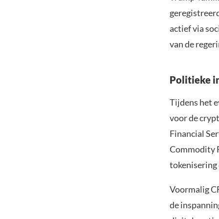
geregistreer
actief via so
van de reger
Politieke 
Tijdens het 
voor de cryp
Financial Se
Commodity F
tokenisering 
Voormalig CFT
de inspannin