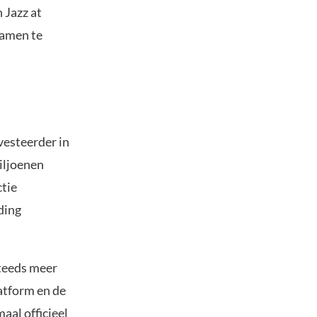
 Jazz at
samen te
nvesteerder in
iljoenen
ctie
ding
steeds meer
atform en de
aal officieel