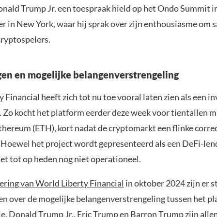
onald Trump Jr. een toespraak hield op het Ondo Summit in
er in New York, waar hij sprak over zijn enthousiasme om 
ryptospelers.
gen en mogelijke belangenverstrengeling
 Financial heeft zich tot nu toe vooral laten zien als een i
. Zo kocht het platform eerder deze week voor tientallen m
thereum (ETH), kort nadat de cryptomarkt een flinke corre
Hoewel het project wordt gepresenteerd als een DeFi-len
het tot op heden nog niet operationeel.
ering van World Liberty Financial
in oktober 2024 zijn er 
en over de mogelijke belangenverstrengeling tussen het pl
e. Donald Trump Jr., Eric Trump en Barron Trump zijn allem