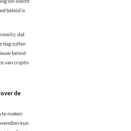
ding om slecht
ed beleid is
rowitz, dat
e dag zullen
nieuw beleid
te van crypto
 over de
n te maken
Bovendien kun