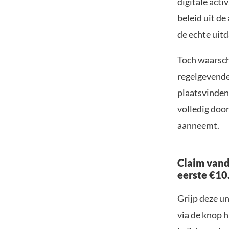
digitale acti
beleid uit de
de echte uitd
Toch waarsch
regelgevende
plaatsvinden.
volledig doo
aanneemt.
Claim vand
eerste €10
Grijp deze u
via de knop h