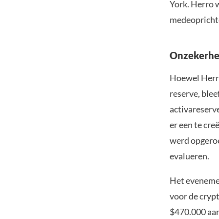
York. Herro 
medeoprichte
Onzekerhei
Hoewel Herro
reserve, blee
activareserv
er een te cr
werd opgeroe
evalueren.
Het eveneme
voor de cryp
$470.000 aa