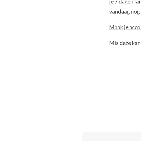
je 7 dagen la
vandaag nog e
Maak je accou
Mis deze kans