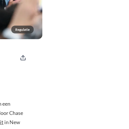
Regulatie
an een
door Chase
it
in New