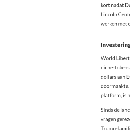
kort nadat D
Lincoln Cent
werken met c
Investerin
World Liberty
niche-tokens
dollars aan E
doormaakte. 
platform, is 
Sinds
de lanc
vragen gerez
Trump-famili