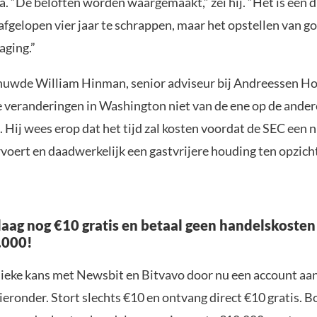
va. “De beloften worden waargemaakt,” zei hij. “Het is één 
 afgelopen vier jaar te schrappen, maar het opstellen van go
aging.”
uwde William Hinman, senior adviseur bij Andreessen Ho
 veranderingen in Washington niet van de ene op de ander
 Hij wees erop dat het tijd zal kosten voordat de SEC een 
rvoert en daadwerkelijk een gastvrijere houding ten opzich
aag nog €10 gratis en betaal geen handelskosten
.000!
nieke kans met Newsbit en Bitvavo door nu een account aa
ieronder. Stort slechts €10 en ontvang direct €10 gratis. 