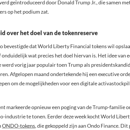
werd geïntroduceerd door Donald Trump Jr., die samen me
rs op het podium zat.
d over het doel van de tokenreserve
 bevestigde dat World Liberty Financial tokens wil opslaa
f onduidelijk wat precies het doel hiervan is. Het idee van e
e werd vorig jaar populair toen Trump als presidentskandi
eëren. Afgelopen maand ondertekende hij een executive ord
pen om de mogelijkheden voor een digitale activastockpil
nt markeerde opnieuw een poging van de Trump-familie o
to-industrie te tonen. Eerder deze week kocht World Libert
n
ONDO-tokens
, die gekoppeld zijn aan Ondo Finance. Dit