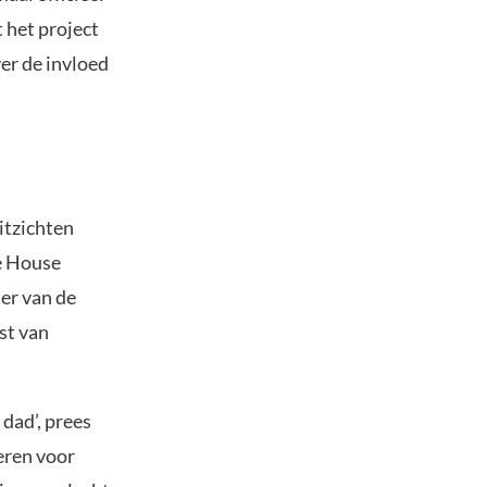
 het project
ver de invloed
itzichten
de House
er van de
st van
dad’, prees
eren voor