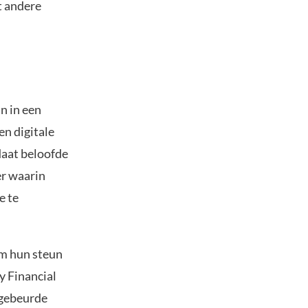
t andere
n in een
en digitale
daat beloofde
er waarin
e te
m hun steun
y Financial
 gebeurde