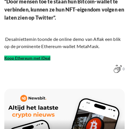
“Door mensen toe te staan ​​hun Bitcoin-wallet te
verbinden, kunnen ze hun NFT-eigendom volgen en
laten zien op Twitter”.
Desalniettemin toonde de online demo van Aflak een blik
op de prominente Ethereum-wallet MetaMask.
Koop Ethereum met iDeal
0