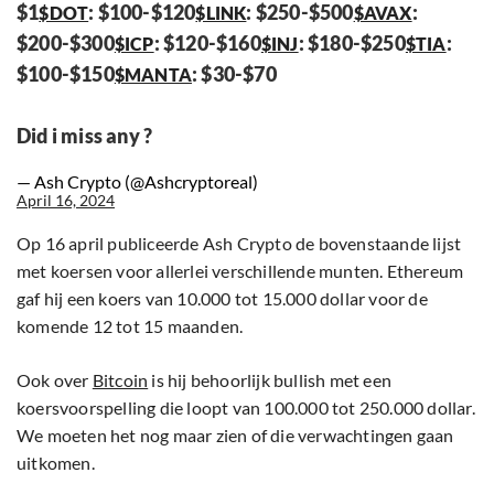
$1
: $100-$120
: $250-$500
:
$DOT
$LINK
$AVAX
$200-$300
: $120-$160
: $180-$250
:
$ICP
$INJ
$TIA
$100-$150
: $30-$70
$MANTA
Did i miss any ?
— Ash Crypto (@Ashcryptoreal)
April 16, 2024
Op 16 april publiceerde Ash Crypto de bovenstaande lijst
met koersen voor allerlei verschillende munten. Ethereum
gaf hij een koers van 10.000 tot 15.000 dollar voor de
komende 12 tot 15 maanden.
Ook over
Bitcoin
is hij behoorlijk bullish met een
koersvoorspelling die loopt van 100.000 tot 250.000 dollar.
We moeten het nog maar zien of die verwachtingen gaan
uitkomen.