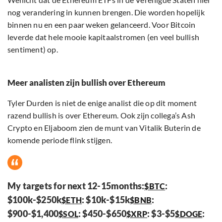
nog verandering in kunnen brengen. Die worden hopelijk
binnen nu en een paar weken gelanceerd. Voor Bitcoin
leverde dat hele mooie kapitaalstromen (en veel bullish
sentiment) op.
Meer analisten zijn bullish over Ethereum
Tyler Durden is niet de enige analist die op dit moment
razend bullish is over Ethereum. Ook zijn collega’s Ash
Crypto en Eljaboom zien de munt van Vitalik Buterin de
komende periode flink stijgen.
My targets for next 12-15months:
:
$BTC
$100k-$250k
: $10k-$15k
:
$ETH
$BNB
$900-$1,400
: $450-$650
: $3-$5
:
$SOL
$XRP
$DOGE