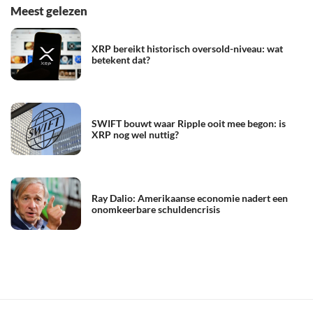
Meest gelezen
XRP bereikt historisch oversold-niveau: wat
betekent dat?
SWIFT bouwt waar Ripple ooit mee begon: is
XRP nog wel nuttig?
Ray Dalio: Amerikaanse economie nadert een
onomkeerbare schuldencrisis