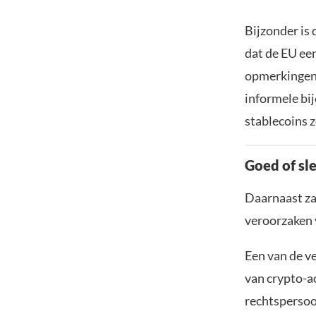
Bijzonder is 
dat de EU een
opmerkingen 
informele bij
stablecoins z
Goed of sl
Daarnaast za
veroorzaken 
Een van de ve
van crypto-ac
rechtspersoo