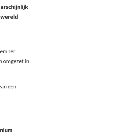
arschijnlijk
owereld
ptember
en omgezet in
van een
ennium