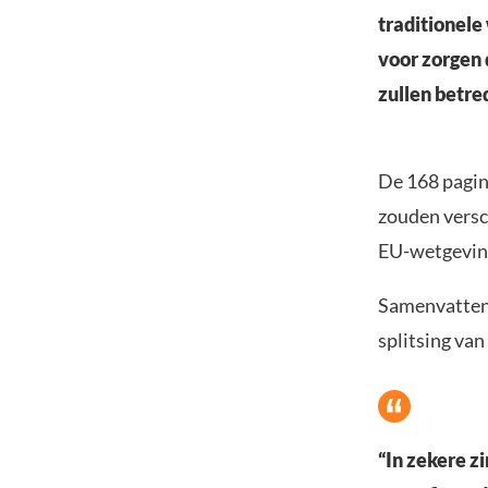
traditionele
voor zorgen
zullen betre
De 168 pagina
zouden versch
EU-wetgevin
Samenvattend
splitsing van
“In zekere z