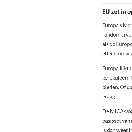
EU zet in 
Europa’s Mar
rondom crypt
als de Europ
effectenmark
Europa lijkt 
gereguleerd f
bieden. Of da
vraag.
De MiCA-voor
basisset van 
is dan weer i