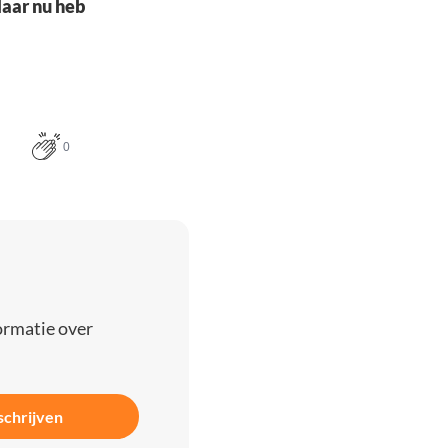
Maar nu heb
0
ormatie over
schrijven