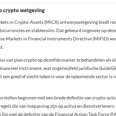
op crypto wetgeving
kets in Crypto-Assets (MiCA) ontwerpwetgeving biedt re
ocurrencies en stablecoins. Dat gebeurd ongeveer op dez
ese Markets in Financial Instruments Directive (MiFID) we
t.
dus van plan crypto op dezelfde manier te behandelen als e
inancieel instrument, wat ongetwijfeld juridische duidelij
t een goed of slecht teken is voor de opkomende sector is 
stellen beginnen met een brede definitie van crypto-acti
regels die van toepassing zijn op activa en dienstverleners.
n lijn met de definitie van de Financial Action Task Force (F