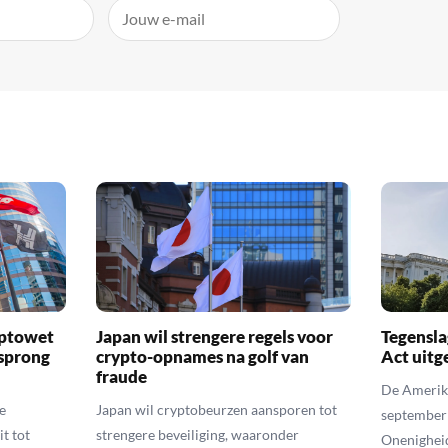
yptowet
Japan wil strengere regels voor
Tegensla
rsprong
crypto-opnames na golf van
Act uitg
fraude
De Amerika
e
Japan wil cryptobeurzen aansporen tot
september
t tot
strengere beveiliging, waaronder
Onenighei