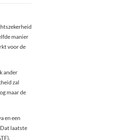
chtszekerheid
elfde manier
rkt voor de
lk ander
kheid zal
nog maar de
va en een
 Dat laatste
ATF).