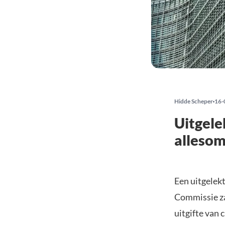
Hidde Scheper
16-
Uitgele
allesom
Een uitgelek
Commissie zal
uitgifte van 