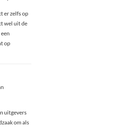
t er zelfs op
kt wel uit de
 een
ht op
an
an uitgevers
odzaak om als