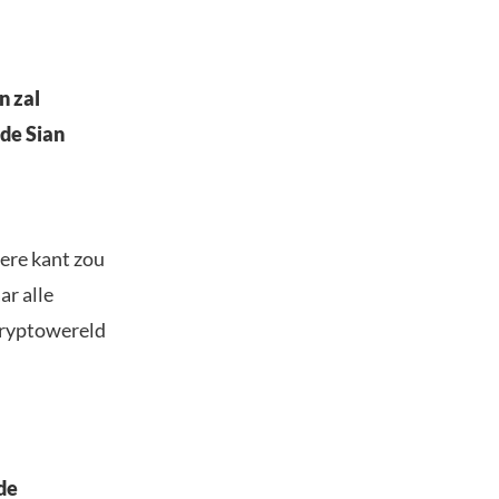
n zal
lde Sian
ere kant zou
ar alle
 cryptowereld
de