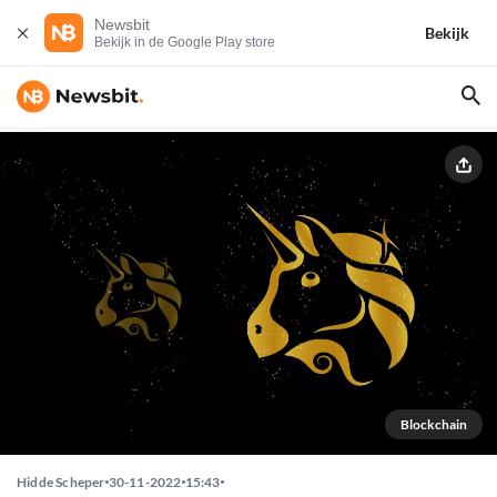
Newsbit
Bekijk
Bekijk in de Google Play store
Blockchain
Hidde Scheper
30-11-2022
15:43