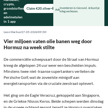
crypto,
Investeren is risicovol. Je kunt je
grondstoffen
Claim €20 zilver
Ad
inleg verliezen.
en
edelmetalen
in 1 app
Leon Markus
27-05-2026
09:50
Vier miljoen vaten olie banen weg door
Hormuz na week stilte
De commerciële scheepvaart door de Straat van Hormuz
kreeg de afgelopen 24 uur weer een bescheiden impuls.
Minstens twee niet-Iraanse supertankers verlieten de
Perzische Golf, wat de zoveelste minigolf aan
energietransporten via de cruciale zeestraat oplevert.
Het ging om de Eagle Veracruz, gekoppeld aan Singapore,
en de Griekse Nissos Keros. Beide schepen werden dinsdag
in de vroege ochtend gespot terwijl ze Hormuz overstaken.