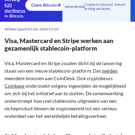
Crypto is risicovol. Je kunt
€20
Claim Bitcoin
Advertentie
je inleg verliezen.
startbonus
in Bitcoin.
Willem Spork
03-06-2026
15:10
Visa, Mastercard en Stripe werken aan
gezamenlijk stablecoin-platform
Visa, Mastercard en Stripe zouden dicht bij de lancering
staan van een nieuw stablecoin-platform. Dat
melden
meerdere bronnen aan CoinDesk. Ook cryptobeurs
Coinbase
onderzoekt volgens ingewijden de mogelijkheid
om zich bij het initiatief aan te sluiten. De samenwerking
onderstreept hoe snel stablecoins uitgroeien van een
nicheproduct binnen de cryptowereld tot een serieus
onderdeel van het wereldwijde betalingsverkeer.