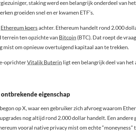
giezuiniger, staking werd een belangrijk onderdeel van he
erken groeiden snel en er kwamen ETF’s.
e
Ethereum koers
achter. Ethereum handelt rond 2.000 dolla
jd terrein ten opzichte van
Bitcoin
(BTC). Dat roept de vraa
 mist om opnieuw overtuigend kapitaal aan te trekken.
e-oprichter
Vitalik Buterin
ligt een belangrijk deel van het
s ontbrekende eigenschap
 begon op X, waar een gebruiker zich afvroeg waarom Eth
upgrades nog altijd rond 2.000 dollar handelt. Een andere 
thereum vooral native privacy mist om echte “moneyness” te