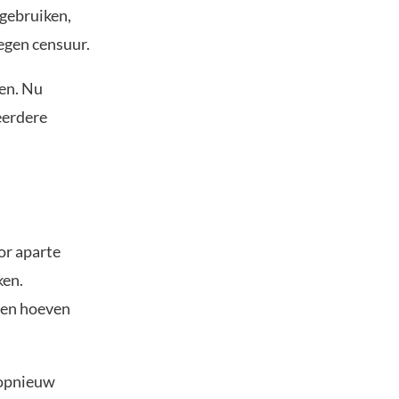
 gebruiken,
egen censuur.
ken. Nu
eerdere
oor aparte
ken.
ten hoeven
r opnieuw