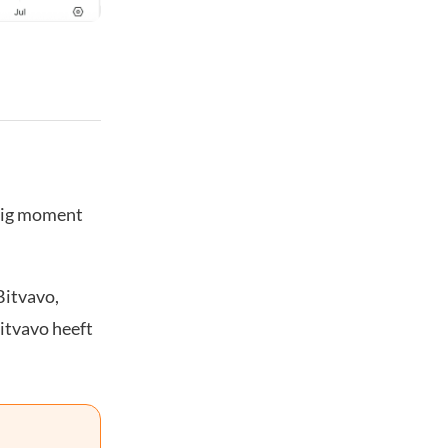
stig moment
Bitvavo,
Bitvavo heeft