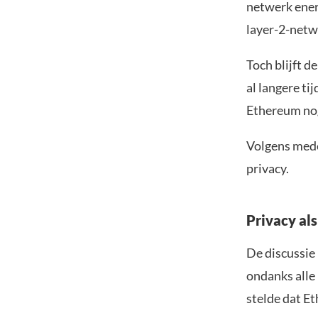
netwerk ener
layer-2-netw
Toch blijft d
al langere ti
Ethereum nog
Volgens med
privacy.
Privacy al
De discussie
ondanks alle 
stelde dat E