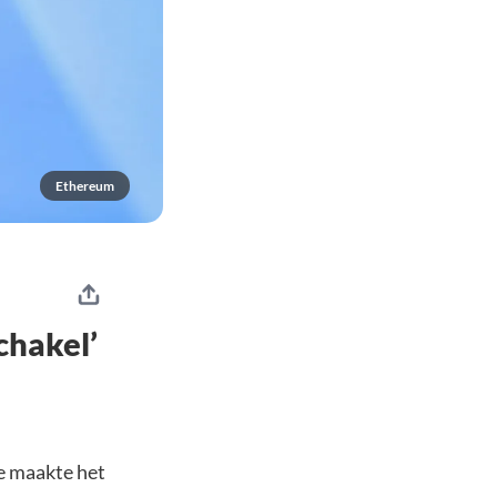
Ethereum
chakel’
e maakte het