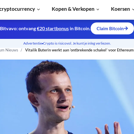
cryptocurrency
Kopen & Verkopen
Koersen
Bitvavo: ontvang
€20 startbonus
in Bitcoin.
Claim Bitcoin
Advertentie
Crypto is risicovol. Je kunt je inleg verliezen.
um Nieuws
Vitalik Buterin werkt aan ‘ontbrekende schakel’ voor Ethereum