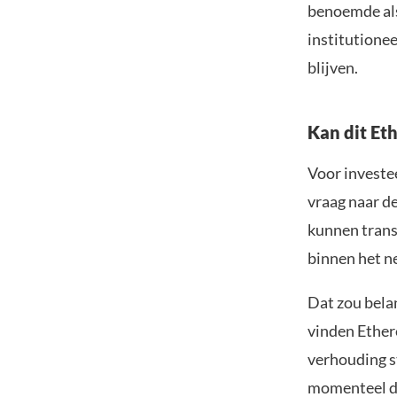
benoemde als
institutionee
blijven.
Kan dit Et
Voor investee
vraag naar de
kunnen trans
binnen het n
Dat zou bela
vinden Ether
verhouding st
momenteel du