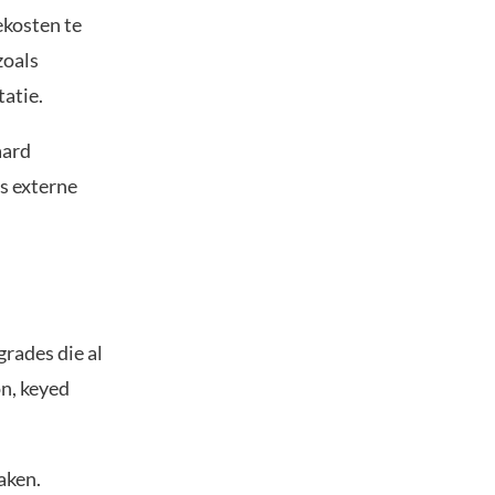
ekosten te
zoals
tatie.
aard
s externe
grades die al
on, keyed
aken.