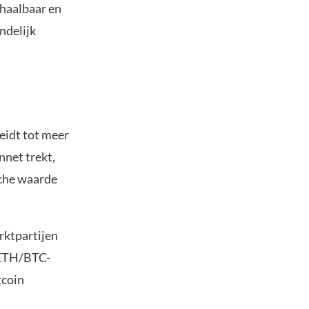
chaalbaar en
ndelijk
leidt tot meer
nnet trekt,
sche waarde
rktpartijen
 ETH/BTC-
tcoin