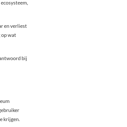
t ecosysteem,
r en verliest
g op wat
 antwoord bij
ereum
gebruiker
 krijgen.