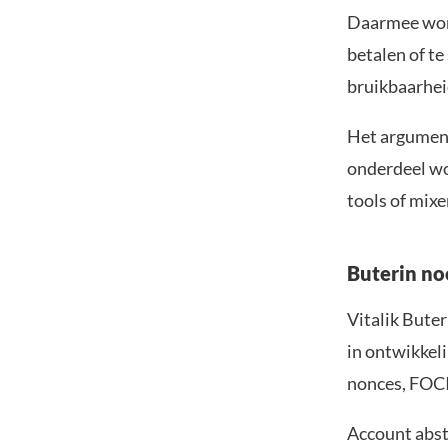
Daarmee word
betalen of te
bruikbaarheid
Het argument
onderdeel wo
tools of mix
Buterin no
Vitalik Buter
in ontwikkeli
nonces, FOCI
Account abst