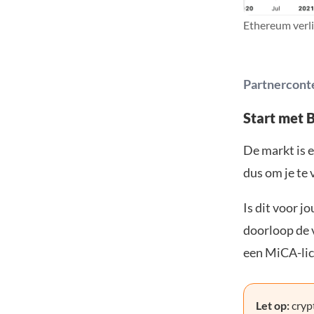
Ethereum verli
Partnercont
Start met 
De markt is e
dus om je te 
Is dit voor j
doorloop de v
een MiCA-lic
Let op:
crypt