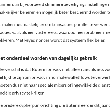
unnen dan bijvoorbeeld slimmere beveiligingsinstellingen
makkelijker beheren en mogelijk beter beschermd worden t
 maken het makkelijker om transacties parallel te verwer
acties vaak als een vaste reeks, waardoor één probleem m
lokkeren. Met keyed nonces wordt dat systeem flexibeler.
et onderdeel worden van dagelijks gebruik
ke verschil is dat Buterin privacy niet alleen ziet als iets v
el lijkt te zijn om privacy in normale walletflows te verwer
oeten dus niet naar speciale mixers of ingewikkelde diens
ciële privacy te krijgen.
de bredere cypherpunk-richting die Buterin eerder dit jaa