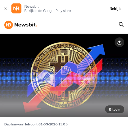
Newsbit
Bekijk
Bekijk in de Google Play store
Bitcoin
Daphne van Helvoort
31-03-2020
15:05