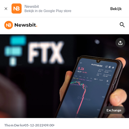
Newsbit
Bekijk
Bekijk in de Google Play store
Exchange
Thom Derks
05-12-2022
09:00