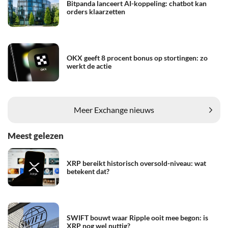
Bitpanda lanceert AI-koppeling: chatbot kan
orders klaarzetten
OKX geeft 8 procent bonus op stortingen: zo
werkt de actie
Meer Exchange nieuws
Meest gelezen
XRP bereikt historisch oversold-niveau: wat
betekent dat?
SWIFT bouwt waar Ripple ooit mee begon: is
XRP nog wel nuttig?