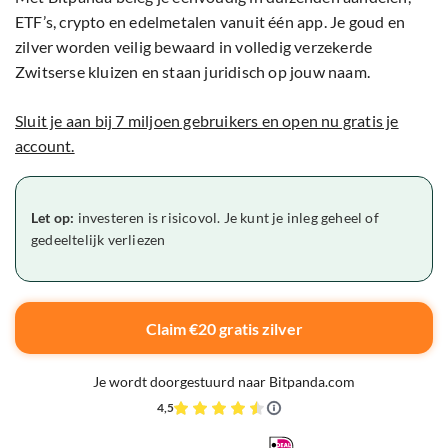
ETF’s, crypto en edelmetalen vanuit één app. Je goud en
zilver worden veilig bewaard in volledig verzekerde
Zwitserse kluizen en staan juridisch op jouw naam.
Sluit je aan bij 7 miljoen gebruikers en open nu gratis je
account.
Let op:
investeren is risicovol. Je kunt je inleg geheel of
gedeeltelijk verliezen
Claim €20 gratis zilver
Je wordt doorgestuurd naar Bitpanda.com
4,5