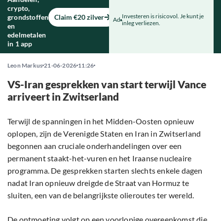
crypto,
Investeren is risicovol. Je kunt je
grondstoffen
Claim €20 zilver
Ad
inleg verliezen.
en
edelmetalen
in 1 app
Leon Markus
21-06-2026
11:26
VS-Iran gesprekken van start terwijl Vance
arriveert in Zwitserland
Terwijl de spanningen in het Midden-Oosten opnieuw
oplopen, zijn de Verenigde Staten en Iran in Zwitserland
begonnen aan cruciale onderhandelingen over een
permanent staakt-het-vuren en het Iraanse nucleaire
programma. De gesprekken starten slechts enkele dagen
nadat Iran opnieuw dreigde de Straat van Hormuz te
sluiten, een van de belangrijkste olieroutes ter wereld.
De ontmoeting volgt op een voorlopige overeenkomst die