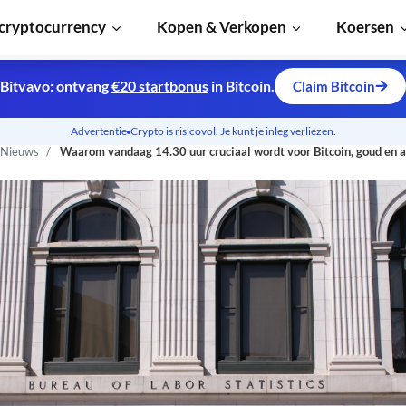
cryptocurrency
Kopen & Verkopen
Koersen
Bitvavo: ontvang
€20 startbonus
in Bitcoin.
Claim Bitcoin
Advertentie
Crypto is risicovol. Je kunt je inleg verliezen.
 Nieuws
Waarom vandaag 14.30 uur cruciaal wordt voor Bitcoin, goud en 