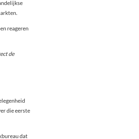
andelijkse
markten.
len reageren
rect de
elegenheid
er die eerste
ekbureau dat