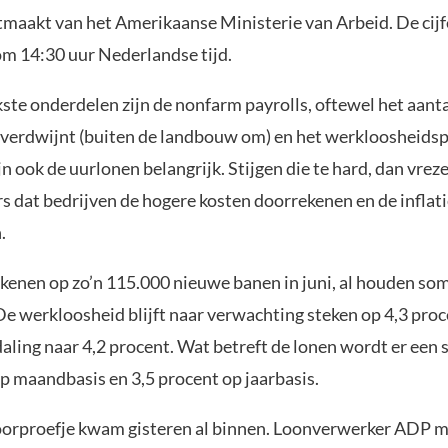
tmaakt van het Amerikaanse Ministerie van Arbeid. De cijfe
om 14:30 uur Nederlandse tijd.
ste onderdelen zijn de nonfarm payrolls, oftewel het aant
f verdwijnt (buiten de landbouw om) en het werkloosheids
n ook de uurlonen belangrijk. Stijgen die te hard, dan vrez
s dat bedrijven de hogere kosten doorrekenen en de inflati
.
enen op zo’n 115.000 nieuwe banen in juni, al houden so
e werkloosheid blijft naar verwachting steken op 4,3 proce
aling naar 4,2 procent. Wat betreft de lonen wordt er een s
op maandbasis en 3,5 procent op jaarbasis.
oorproefje kwam gisteren al binnen. Loonverwerker ADP 