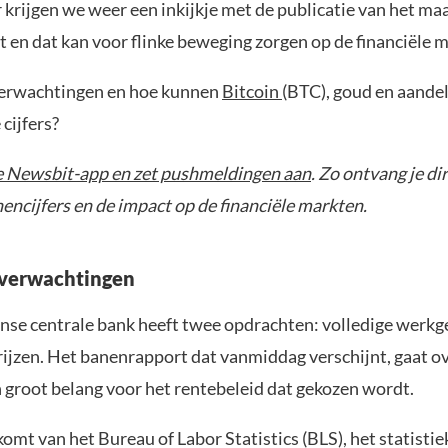
 krijgen we weer een inkijkje met de publicatie van het ma
 en dat kan voor flinke beweging zorgen op de financiële 
verwachtingen en hoe kunnen
Bitcoin
(BTC), goud en aande
cijfers?
 Newsbit-app en zet pushmeldingen aan
. Zo ontvang je di
encijfers en de impact op de financiële markten.
e verwachtingen
se centrale bank heeft twee opdrachten: volledige werkg
rijzen. Het banenrapport dat vanmiddag verschijnt, gaat ov
n groot belang voor het rentebeleid dat gekozen wordt.
omt van het Bureau of Labor Statistics (BLS), het statisti