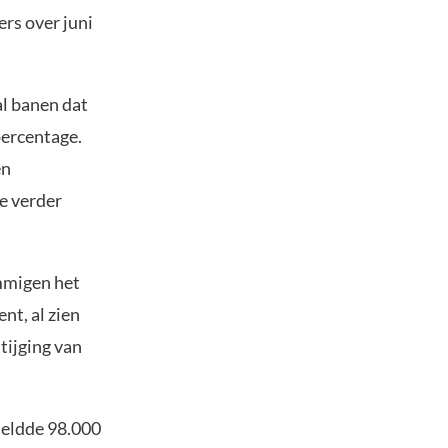
rs over juni
al banen dat
percentage.
en
e verder
mmigen het
nt, al zien
tijging van
meldde 98.000