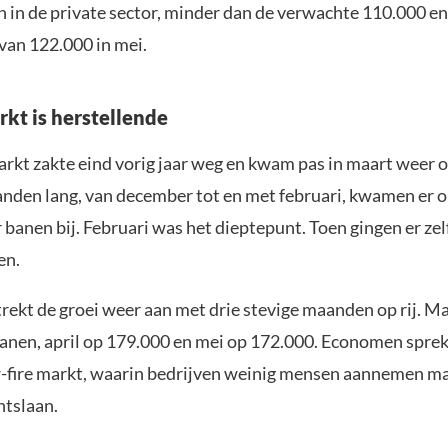
 in de private sector, minder dan de verwachte 110.000 en
van 122.000 in mei.
kt is herstellende
rkt zakte eind vorig jaar weg en kwam pas in maart weer 
anden lang, van december tot en met februari, kwamen er 
banen bij. Februari was het dieptepunt. Toen gingen er zel
en.
trekt de groei weer aan met drie stevige maanden op rij. M
anen, april op 179.000 en mei op 172.000. Economen spre
w-fire markt, waarin bedrijven weinig mensen aannemen m
ntslaan.