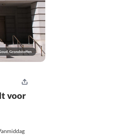
 Goud, Grondstoffen
t voor
 Vanmiddag