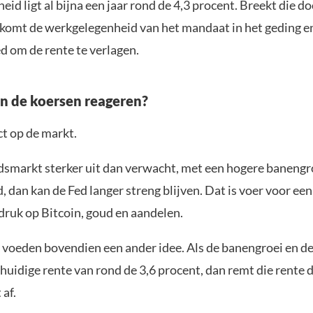
id ligt al bijna een jaar rond de 4,3 procent. Breekt die do
 komt de werkgelegenheid van het mandaat in het geding en
d om de rente te verlagen.
 de koersen reageren?
t op de markt.
idsmarkt sterker uit dan verwacht, met een hogere banengro
 dan kan de Fed langer streng blijven. Dat is voer voor een
 druk op Bitcoin, goud en aandelen.
s voeden bovendien een ander idee. Als de banengroei en de
e huidige rente van rond de 3,6 procent, dan remt die rente
 af.