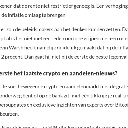
enen dat de rente niet restrictief genoeg is. Een verhogin
 de inflatie omlaag te brengen.
ler zou de beleidsmakers aan het denken kunnen zetten. Da
t al is het niet meteen reden om in te grijpen met een ren
evin Warsh heeft namelijk
duidelijk
gemaakt dat hij de infla
2 procent. Dan gaat hij niet bij de eerste de beste tegenval
eerste het laatste crypto en aandelen-nieuws?
n de snel bewegende crypto en aandelenmarkt met de grati
 onderweg bent of op de bank zit: met één tik krijg je real-t
koersupdates en exclusieve inzichten van experts over Bitco
beurzen.