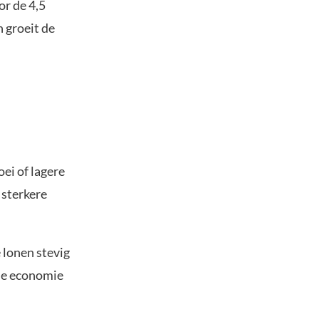
or de 4,5
 groeit de
ei of lagere
 sterkere
 lonen stevig
 de economie