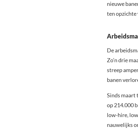
nieuwe banen
ten opzichte 
Arbeidsmar
De arbeidsma
Zo’n drie ma
streep amper 
banen verlor
Sinds maart 
op 214.000 b
low-hire, lo
nauwelijks o