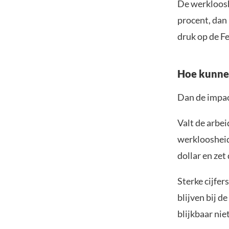
De werklooshe
procent, dan
druk op de Fe
Hoe kunnen
Dan de impac
Valt de arbe
werkloosheid,
dollar en zet
Sterke cijfer
blijven bij d
blijkbaar niet