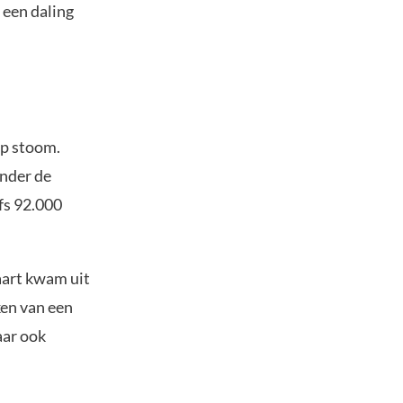
 een daling
op stoom.
onder de
fs 92.000
aart kwam uit
ken van een
aar ook