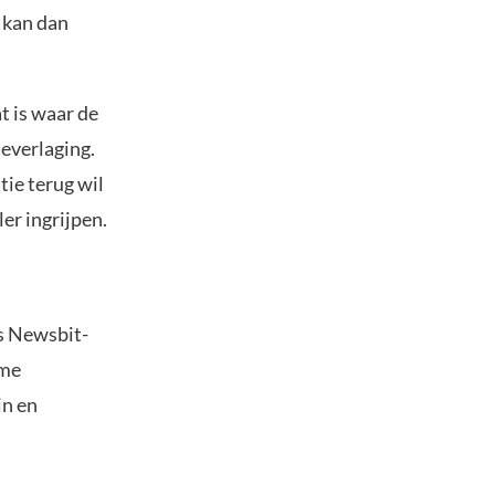
g kan dan
t is waar de
teverlaging.
tie terug wil
ler ingrijpen.
s Newsbit-
ime
in en