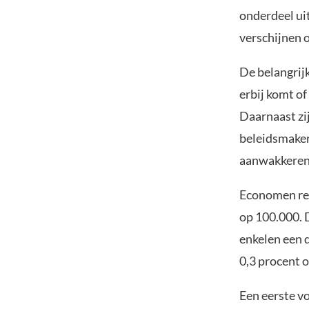
onderdeel ui
verschijnen 
De belangrijk
erbij komt o
Daarnaast zij
beleidsmaker
aanwakkeren
Economen rek
op 100.000. D
enkelen een d
0,3 procent 
Een eerste v